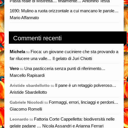
Pasta reale di Mistretta… finalmente… Antonino Testa
1690: Mulino a ruota orizzontale a cui mancano le parole…
Mario Affannato
Commenti recenti
Michela
Fioca: un giovane cuciniere che sta provando a
su
far rilucere una valle… Il gelato di Juri Chiotti
Vero
Una pasticceria senza punti di riferimento…
su
Marcello Rapisardi
Il pane è un retaggio polveroso…
Aristide sbardellotto
su
Aristide Sbardellotto
Formaggi, errori, linciaggi e perdoni…
Gabriele Nicolodi
su
Giacomo Romelli
Fattoria Corte Cappelletta: biodiversità nelle
Leonardo
su
gelate padane … Nicola Assandri e Arianna Ferrari