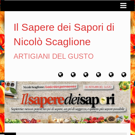
Il Sapere dei Sapori di
Nicolò Scaglione
ARTIGIANI DEL GUSTO
Home
Chi
Artigiani
Viaggi
Filosofia
Con
sono
del
del
del
gusto
gusto
gusto