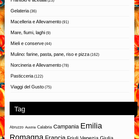
(23)
Gelateria
(36)
Macelleria e Allevamento
(91)
Mare, fiumi, laghi
(9)
Mieli e conserve
(44)
Mulino: farine, pasta, pane, riso e pizza
(162)
Norcineria e Allevamento
(78)
Pasticceria
(122)
Viaggi del Gusto
(75)
Tag
Emilia
Campania
Calabria
Abruzzo
Austria
Romagna
Francia
Friuli Venezia Giulia