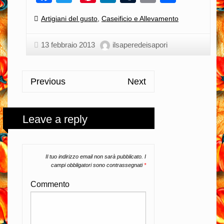
Categories:
Artigiani del gusto
,
Caseificio e Allevamento
13 febbraio 2013
ilsaperedeisapori
Previous
Next
Leave a reply
Il tuo indirizzo email non sarà pubblicato.
I
campi obbligatori sono contrassegnati
*
Commento