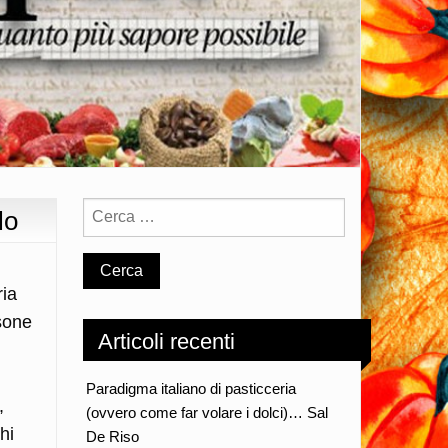
lo
ria
ssone
Articoli recenti
Paradigma italiano di pasticceria
,
(ovvero come far volare i dolci)… Sal
hi
De Riso