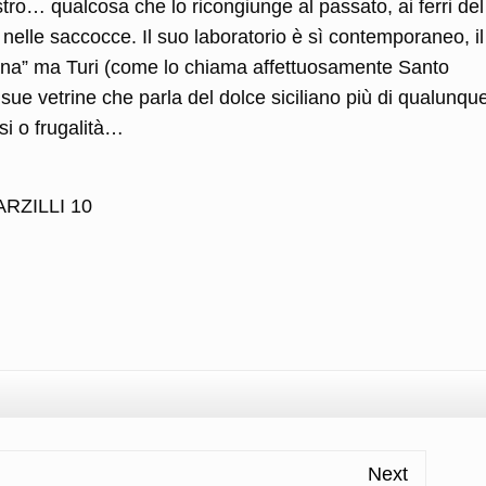
mastro… qualcosa che lo ricongiunge al passato, ai ferri del
 nelle saccocce. Il suo laboratorio è sì contemporaneo, i
iana” ma Turi (come lo chiama affettuosamente Santo
sue vetrine che parla del dolce siciliano più di qualunqu
si o frugalità…
RZILLI 10
l
ondividi
Next