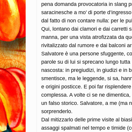
pena domanda provocatoria in slang pr
saracinesche a mo’ di porte d’ingresso m
dal fatto di non contare nulla: per le pub
Qui, lontano dai clamori e dai carretti s
manna, per una vista atrofizzata da que
rivitalizzato dal rumore e dai balconi ar
Salvatore è una persone sfuggente, co
parole su di lui si sprecano lungo tutta
nascosta: in pregiudizi, in giudizi e in b
smentisce, ma le leggende, si sa, hann
e origini posticce. E poi far risplender
complessa. A volte ci se ne dimentica, a
un falso storico. Salvatore, a me (ma 
sorprenderlo.
Dal mitizzarlo delle prime visite al bi
assaggi spalmati nel tempo e timide (co