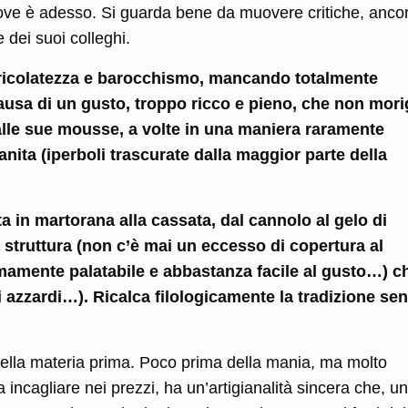
ove è adesso. Si guarda bene da muovere critiche, anco
 dei suoi colleghi.
ericolatezza e barocchismo, mancando totalmente
 causa di un gusto, troppo ricco e pieno, che non mor
 alle sue mousse, a volte in una maniera raramente
ranita (iperboli trascurate dalla maggior parte della
ata in martorana alla cassata, dal cannolo al gelo di
a struttura (non c’è mai un eccesso di copertura al
emamente palatabile e abbastanza facile al gusto…) c
 azzardi…). Ricalca filologicamente la tradizione se
ella materia prima. Poco prima della mania, ma molto
ia incagliare nei prezzi, ha un’artigianalità sincera che, un