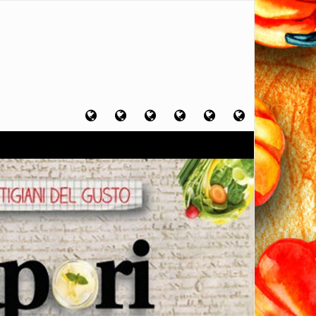
Home
Chi
Artigiani
Viaggi
Filosofia
Contatti
sono
del
del
del
gusto
gusto
gusto