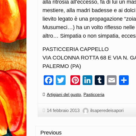
alla ritrosia all’eccesso, fa di lui un 
mestiere, alla madri badesse e ai dolci
lievito legato è una propagazione “zo
Musumeci…) ha un volto riflesso nelle 
altro… Simpatia o non simpatia, ecces
PASTICCERIA CAPPELLO
VIA COLONNA ROTTA 68 E VIA N. GA
PALERMO (PA)
Facebook
Twitter
Pinterest
LinkedIn
Tumblr
Emai
C
Categories:
Artigiani del gusto
,
Pasticceria
14 febbraio 2013
ilsaperedeisapori
Previous