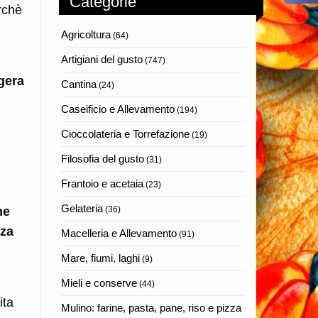
Categorie
rchè
Agricoltura
(64)
Artigiani del gusto
(747)
igera
Cantina
(24)
Caseificio e Allevamento
(194)
Cioccolateria e Torrefazione
(19)
Filosofia del gusto
(31)
Frantoio e acetaia
(23)
Gelateria
he
(36)
nza
Macelleria e Allevamento
(91)
Mare, fiumi, laghi
(9)
Mieli e conserve
(44)
ita
Mulino: farine, pasta, pane, riso e pizza