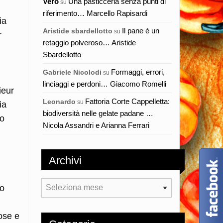
Vero
Una pasticceria senza punti di
su
riferimento… Marcello Rapisardi
ia
Il pane è un
Aristide sbardellotto
su
r
retaggio polveroso… Aristide
Sbardellotto
Formaggi, errori,
Gabriele Nicolodi
su
linciaggi e perdoni… Giacomo Romelli
ieur
Fattoria Corte Cappelletta:
Leonardo
su
ia
biodiversità nelle gelate padane …
lo
Nicola Assandri e Arianna Ferrari
Archivi
Archivi
co
n
cose e