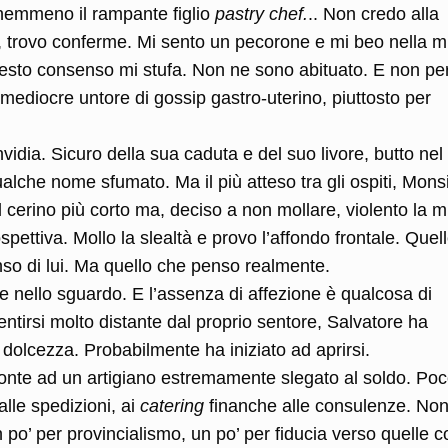
nemmeno il rampante figlio
pastry chef.
.. Non credo alla
ro, trovo conferme. Mi sento un pecorone e mi beo nella m
uesto consenso mi stufa. Non ne sono abituato. E non pe
 mediocre untore di gossip gastro-uterino, piuttosto per
nvidia. Sicuro della sua caduta e del suo livore, butto nel
che nome sfumato. Ma il più atteso tra gli ospiti, Mons
 cerino più corto ma, deciso a non mollare, violento la m
spettiva. Mollo la slealtà e provo l’affondo frontale. Quel
so di lui. Ma quello che penso realmente.
 nello sguardo. E l’assenza di affezione è qualcosa di
entirsi molto distante dal proprio sentore, Salvatore ha
i dolcezza. Probabilmente ha iniziato ad aprirsi.
fronte ad un artigiano estremamente slegato al soldo. Po
alle spedizioni, ai
catering
finanche alle consulenze. No
un po’ per provincialismo, un po’ per fiducia verso quelle 