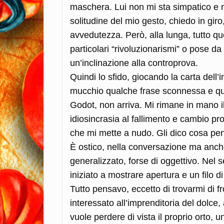
maschera. Lui non mi sta simpatico e 
solitudine del mio gesto, chiedo in gi
avvedutezza. Però, alla lunga, tutto q
particolari “rivoluzionarismi” o pose da
un’inclinazione alla controprova.
Quindi lo sfido, giocando la carta dell’i
mucchio qualche frase sconnessa e qual
Godot, non arriva. Mi rimane in mano il
idiosincrasia al fallimento e cambio pro
che mi mette a nudo. Gli dico cosa pen
È ostico, nella conversazione ma anche
generalizzato, forse di oggettivo. Nel s
iniziato a mostrare apertura e un filo d
Tutto pensavo, eccetto di trovarmi di 
interessato all’imprenditoria del dolce, 
vuole perdere di vista il proprio orto, 