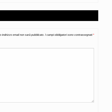
uo indirizzo email non sarà pubblicato.
I campi obbligatori sono contrassegnati
*