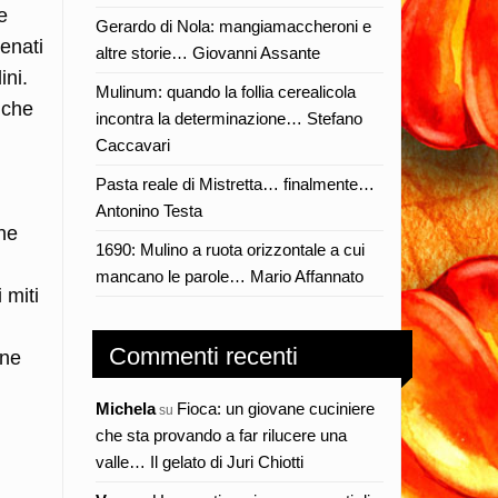
e
Gerardo di Nola: mangiamaccheroni e
renati
altre storie… Giovanni Assante
dini.
Mulinum: quando la follia cerealicola
o che
incontra la determinazione… Stefano
Caccavari
Pasta reale di Mistretta… finalmente…
Antonino Testa
ane
1690: Mulino a ruota orizzontale a cui
mancano le parole… Mario Affannato
 miti
Commenti recenti
ane
Michela
Fioca: un giovane cuciniere
su
che sta provando a far rilucere una
valle… Il gelato di Juri Chiotti