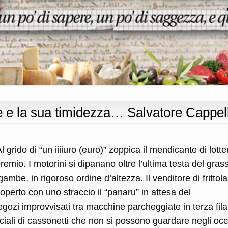
 e la sua timidezza… Salvatore Cappel
grido di “un iiiiuro (euro)” zoppica il mendicante di lotte
remio. I motorini si dipanano oltre l’ultima testa del gra
ambe, in rigoroso ordine d’altezza. Il venditore di frittola
n coperto con uno straccio il “panaru” in attesa del
gozi improvvisati tra macchine parcheggiate in terza fila
ficiali di cassonetti che non si possono guardare negli occ