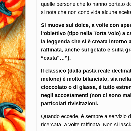
quelle persone che lo hanno portato d
si nota che non condivida alcune scelte
Si muove sul dolce, a volte con sp
l’obiettivo (tipo nella Torta Volo) a
la leggenda che si è creata intorno
raffinata, anche sul gelato e sulla g
“casta”…”).
Il classico (dalla pasta reale declin
melone) è molto bilanciato, sia nell
cioccolato o di glassa, è tutto estr
negli accostamenti (non ci sono mai
particolari rivisitazioni.
Quando eccede, è sempre a servizio d
ricercata, a volte raffinata. Non si lasc