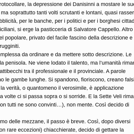
otocollare, la depressione dei Danisinni a mostare le su
a soprattutto tanti volti scrutanti e lontani, quasi rasse
blicità, per le banche, per i politici e per i borghesi citta
iciliani, si erge la pasticceria di Salvatore Cappello. Altr
l popolare, privato del facile fascino della descrizione e
rugginiti.
mplessa da ordinare e da mettere sotto descrizione. Le
 la penisola. Ne viene lodato il talento, ma l’umanità rim
attibecchi tra il professionale e il provinciale. A parole
o le gambe lunghe. Si spandono, fioriscono, creano falsi
e la verità, o quantomeno il verosimile, è applicazione
 volte ci si passa sopra o si sorride. E la Sette Veli rim
non tutti ne sono convinti…), non mente. Così decido di
asimo delle mezzane, il passo è breve. Così, dopo diversi
n rare eccezioni) chiacchierate, decido di gettare la