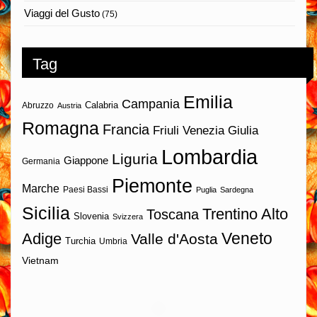
Viaggi del Gusto
(75)
Tag
Emilia
Campania
Calabria
Abruzzo
Austria
Romagna
Francia
Friuli Venezia Giulia
Lombardia
Liguria
Giappone
Germania
Piemonte
Marche
Paesi Bassi
Puglia
Sardegna
Sicilia
Trentino Alto
Toscana
Slovenia
Svizzera
Veneto
Adige
Valle d'Aosta
Turchia
Umbria
Vietnam