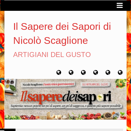
Il Sapere dei Sapori di
Nicolò Scaglione
ARTIGIANI DEL GUSTO
Home
Chi
Artigiani
Viaggi
Filosofia
Con
sono
del
del
del
gusto
gusto
gusto