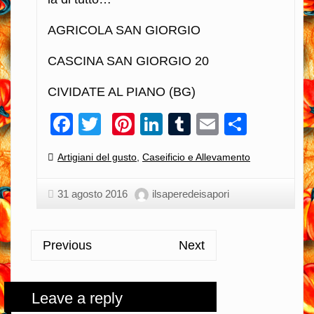
AGRICOLA SAN GIORGIO
CASCINA SAN GIORGIO 20
CIVIDATE AL PIANO (BG)
Facebook
Twitter
Pinterest
LinkedIn
Tumblr
Email
Condiv
Categories:
Artigiani del gusto
,
Caseificio e Allevamento
31 agosto 2016
ilsaperedeisapori
Previous
Next
Leave a reply