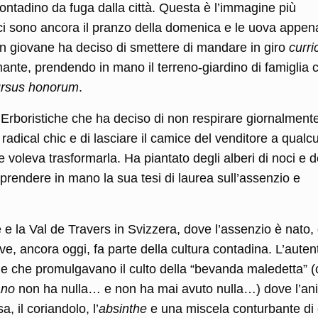
ontadino da fuga dalla città. Questa è l’immagine più
i sono ancora il pranzo della domenica e le uova appen
 un giovane ha deciso di smettere di mandare in giro
curri
mante, prendendo in mano il terreno-giardino di famiglia 
ursus honorum
.
 Erboristiche che ha deciso di non respirare giornalment
adical chic e di lasciare il camice del venditore a qualc
 e voleva trasformarla. Ha piantato degli alberi di noci e d
o: riprendere in mano la sua tesi di laurea sull’assenzio e
 e la Val de Travers in Svizzera, dove l’assenzio è nato,
e, ancora oggi, fa parte della cultura contadina. L’autent
rie che promulgavano il culto della “bevanda maledetta” (
ano
non ha nulla… e non ha mai avuto nulla…) dove l’an
sa, il coriandolo, l’
absinthe
e una miscela conturbante di