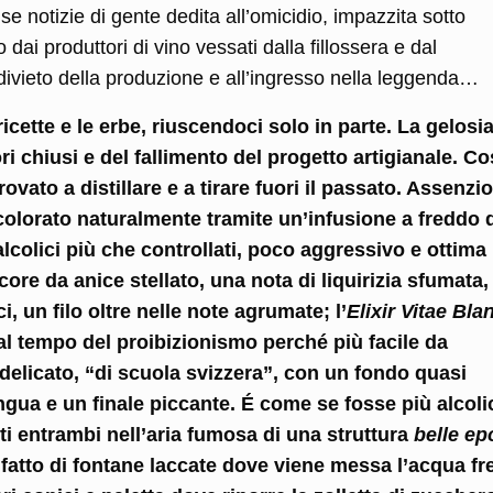
lse notizie di gente dedita all’omicidio, impazzita sotto
dai produttori di vino vessati dalla fillossera e dal
 divieto della produzione e all’ingresso nella leggenda…
icette e le erbe, riuscendoci solo in parte. La gelosia
i chiusi e del fallimento del progetto artigianale. Co
ovato a distillare e a tirare fuori il passato. Assenzio
colorato naturalmente tramite un’infusione a freddo 
alcolici più che controllati, poco aggressivo e ottima
core da anice stellato, una nota di liquirizia sfumata,
, un filo oltre nelle note agrumate; l’
Elixir Vitae Bla
al tempo del proibizionismo perché più facile da
licato, “di scuola svizzera”, con un fondo quasi
 lingua e un finale piccante. É come se fosse più alcoli
 entrambi nell’aria fumosa di una struttura
belle e
 fatto di fontane laccate dove viene messa l’acqua f