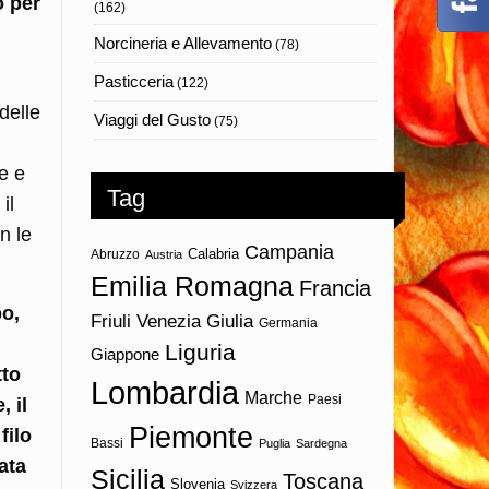
o per
(162)
Norcineria e Allevamento
(78)
Pasticceria
(122)
delle
Viaggi del Gusto
(75)
e e
Tag
il
n le
Campania
Calabria
Abruzzo
Austria
Emilia Romagna
Francia
po,
Friuli Venezia Giulia
Germania
Liguria
Giappone
tto
Lombardia
Marche
Paesi
 il
Piemonte
filo
Bassi
Puglia
Sardegna
ata
Sicilia
Toscana
Slovenia
Svizzera