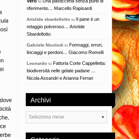
Vero
Una pasticceria senza punti di
su
riferimento… Marcello Rapisardi
a
Il pane è un
Aristide sbardellotto
su
cula
retaggio polveroso… Aristide
così
Sbardellotto
Formaggi, errori,
Gabriele Nicolodi
su
e
linciaggi e perdoni… Giacomo Romelli
un
Fattoria Corte Cappelletta:
Leonardo
su
ei
biodiversità nelle gelate padane …
Nicola Assandri e Arianna Ferrari
Archivi
 dove
icità
Archivi
che,
ice
 erbe