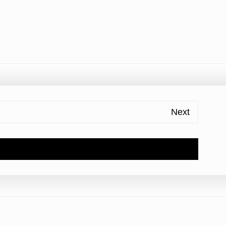
l
ondividi
Next