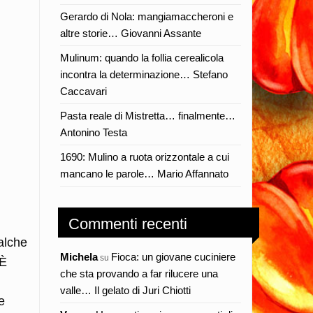
Gerardo di Nola: mangiamaccheroni e
altre storie… Giovanni Assante
Mulinum: quando la follia cerealicola
incontra la determinazione… Stefano
Caccavari
Pasta reale di Mistretta… finalmente…
Antonino Testa
1690: Mulino a ruota orizzontale a cui
mancano le parole… Mario Affannato
Commenti recenti
alche
Michela
Fioca: un giovane cuciniere
su
 È
che sta provando a far rilucere una
valle… Il gelato di Juri Chiotti
e