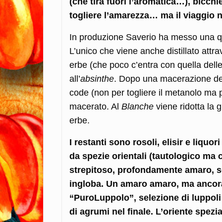
(che tira fuori l’aromatica…), bicchie
togliere l’amarezza… ma il viaggio n
In produzione Saverio ha messo una quin
L’unico che viene anche distillato attra
erbe (che poco c’entra con quella dell
all’
absinthe
. Dopo una macerazione dell
code (non per togliere il metanolo ma pe
macerato. Al
Blanche
viene ridotta la 
erbe.
I restanti sono rosoli, elisir e liqu
da spezie orientali (tautologico ma co
strepitoso, profondamente amaro, s
ingloba. Un amaro amaro, ma ancora i
“PuroLuppolo”, selezione di luppoli 
di agrumi nel finale. L’oriente spezi