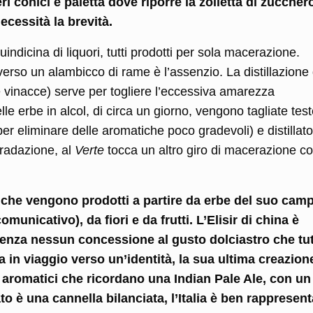
ri conici e paletta dove riporre la zolletta di zuccher
ecessità la brevità.
dicina di liquori, tutti prodotti per sola macerazione.
verso un alambicco di rame è l’assenzio. La distillazione 
e vinacce) serve per togliere l’eccessiva amarezza
e erbe in alcol, di circa un giorno, vengono tagliate test
r eliminare delle aromatiche poco gradevoli) e distillato 
gradazione, al
Verte
tocca un altro giro di macerazione co
ori che vengono prodotti a partire da erbe del suo cam
municativo), da fiori e da frutti. L’Elisir di china è
enza nessun concessione al gusto dolciastro che tu
n viaggio verso un’identità, la sua ultima creazione,
aromatici che ricordano una Indian Pale Ale, con un 
ato è una cannella bilanciata, l’Italia è ben rappresent