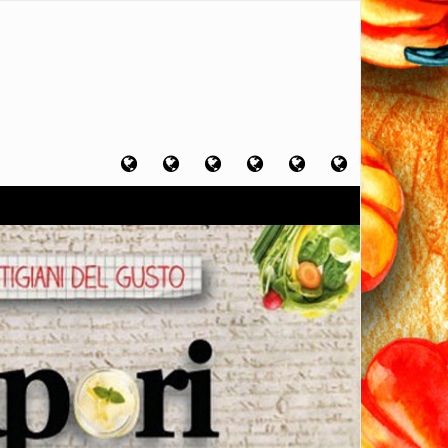
Home
Chi
Artigiani
Viaggi
Filosofia
Contatti
sono
del
del
del
gusto
gusto
gusto