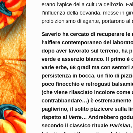
erano l’apice della cultura dell’ozio. Fa
l’influenza della bevanda, messe in giro 
proibizionismo dilagante, portarono al
Saverio ha cercato di recuperare le r
l’alfiere contemporaneo dei laborator
dopo aver lavorato sul terreno, ha pr
verde e assenzio bianco. Il primo è 
varie erbe, 68 gradi ma con sentori 
persistenza in bocca, un filo di pizzi
poco finocchio e retrogusti balsamici
(che viene rilasciato incolore come 
contrabbandare…) è estremamente de
paglierino, il solito pizzicore sulla
rispetto al
Verte
… Andrebbero goduti
secondo il classico rituale
Parisian
,