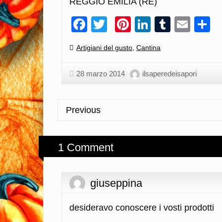
REGGIO EMILIA (RE)
Facebook
Twitter
Pinterest
LinkedIn
Tumblr
Emai
C
Categories:
Artigiani del gusto
,
Cantina
28 marzo 2014
ilsaperedeisapori
Previous
1 Comment
giuseppina
desideravo conoscere i vosti prodotti