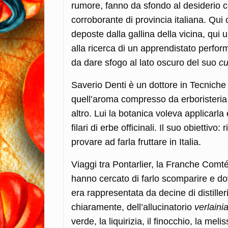
rumore, fanno da sfondo al desiderio c
corroborante di provincia italiana.
Qui c
deposte dalla gallina della vicina, qui
alla ricerca di un apprendistato perfor
da dare sfogo al lato oscuro del suo
c
Saverio Denti è un dottore in Tecniche
quell’aroma compresso da erboristeria r
altro. Lui la botanica voleva applicarla
filari di erbe officinali. Il suo obiettiv
provare ad farla fruttare in Italia.
Viaggi tra Pontarlier, la Franche Comté
hanno cercato di farlo scomparire e dov
era rappresentata da decine di distille
chiaramente, dell’allucinatorio
verlaini
verde, la liquirizia, il finocchio, la melis