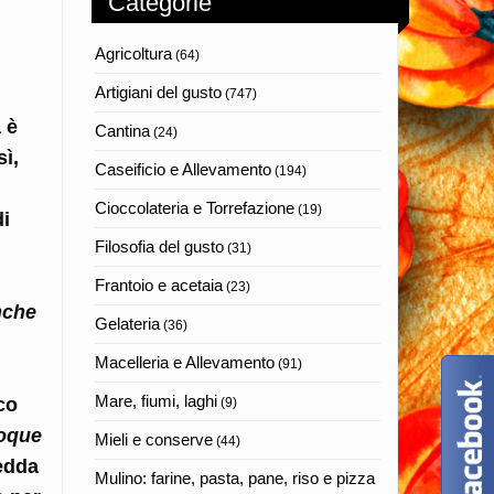
Categorie
Agricoltura
(64)
Artigiani del gusto
(747)
 è
Cantina
(24)
sì,
Caseificio e Allevamento
(194)
Cioccolateria e Torrefazione
(19)
di
Filosofia del gusto
(31)
Frantoio e acetaia
(23)
nche
Gelateria
(36)
Macelleria e Allevamento
(91)
Mare, fiumi, laghi
co
(9)
poque
Mieli e conserve
(44)
redda
Mulino: farine, pasta, pane, riso e pizza