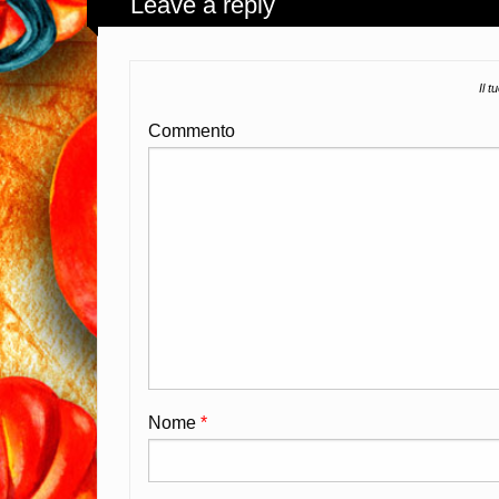
Leave a reply
Il t
Commento
Nome
*