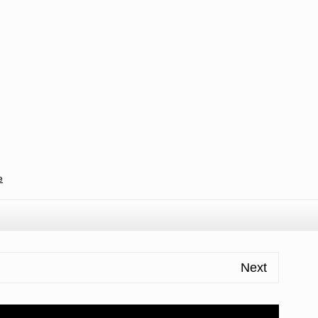
l
ondividi
e
Next