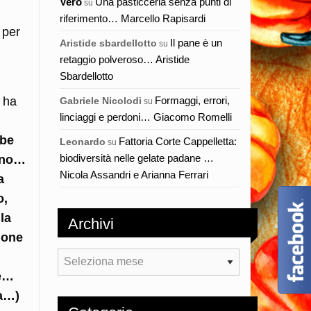
Vero
Una pasticceria senza punti di
su
riferimento… Marcello Rapisardi
 per
Il pane è un
Aristide sbardellotto
su
retaggio polveroso… Aristide
Sbardellotto
e ha
Formaggi, errori,
Gabriele Nicolodi
su
linciaggi e perdoni… Giacomo Romelli
be
Fattoria Corte Cappelletta:
Leonardo
su
biodiversità nelle gelate padane …
hino…
Nicola Assandri e Arianna Ferrari
a
o,
la
Archivi
ione
Archivi
te…
ma…)