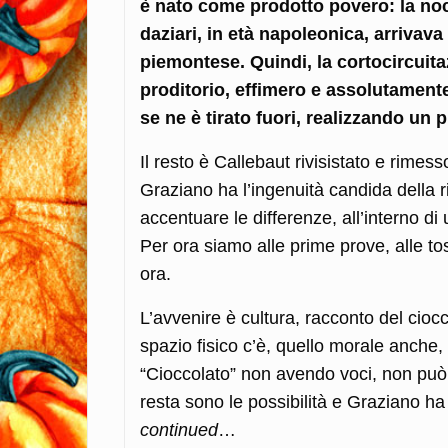
è nato come prodotto povero: la nocc
daziari, in età napoleonica, arrivav
piemontese. Quindi, la cortocircuit
proditorio, effimero e assolutamente
se ne è tirato fuori, realizzando un
Il resto è Callebaut rivisistato e rimess
Graziano ha l’ingenuità candida della r
accentuare le differenze, all’interno di 
Per ora siamo alle prime prove, alle tos
ora.
L’avvenire è cultura, racconto del cioc
spazio fisico c’è, quello morale anche, 
“Cioccolato” non avendo voci, non può
resta sono le possibilità e Graziano h
continued
…