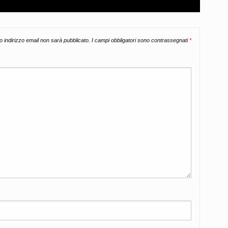
uo indirizzo email non sarà pubblicato.
I campi obbligatori sono contrassegnati
*