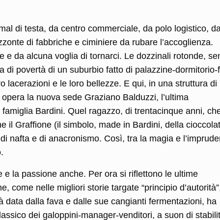
mal di testa, da centro commerciale, da polo logistico, d
rizzonte di fabbriche e ciminiere da rubare l’accoglienza.
e e da alcuna voglia di tornarci. Le dozzinali rotonde, s
 di povertà di un suburbio fatto di palazzine-dormitorio-f
 lacerazioni e le loro bellezze. E qui, in una struttura di
n opera la nuova sede Graziano Balduzzi, l’ultima
 famiglia Bardini. Quel ragazzo, di trentacinque anni, ch
 il Graffione (il simbolo, made in Bardini, della cioccola
i di nafta e di anacronismo. Così, tra la magia e l’imprud
.
 e la passione anche. Per ora si riflettono le ultime
 come nelle migliori storie targate “principio d’autorità”,
ità data dalla fava e dalle sue cangianti fermentazioni, ha
classico dei galoppini-manager-venditori, a suon di stabili