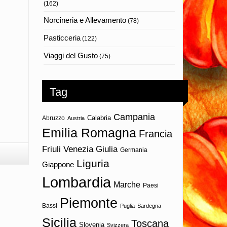
(162)
Norcineria e Allevamento
(78)
Pasticceria
(122)
Viaggi del Gusto
(75)
Tag
Campania
Calabria
Abruzzo
Austria
Emilia Romagna
Francia
Friuli Venezia Giulia
Germania
Liguria
Giappone
Lombardia
Marche
Paesi
Piemonte
Bassi
Puglia
Sardegna
Sicilia
Toscana
Slovenia
Svizzera