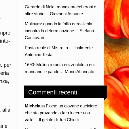
Gerardo di Nola: mangiamaccheroni e
altre storie… Giovanni Assante
a
Mulinum: quando la follia cerealicola
incontra la determinazione… Stefano
empre
Caccavari
into-
Pasta reale di Mistretta… finalmente…
Antonino Testa
e, per
1690: Mulino a ruota orizzontale a cui
mancano le parole… Mario Affannato
teria
enza,
Commenti recenti
Michela
Fioca: un giovane cuciniere
su
 alla
che sta provando a far rilucere una
valle… Il gelato di Juri Chiotti
tà e