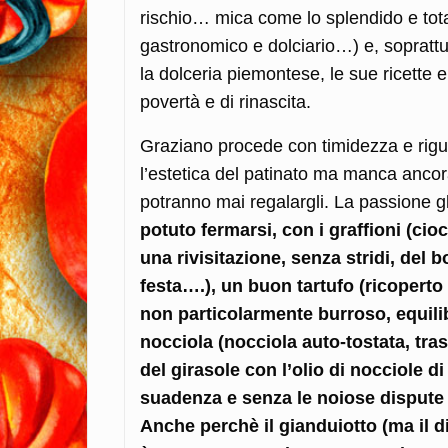
rischio… mica come lo splendido e total
gastronomico e dolciario…) e, soprattu
la dolceria piemontese, le sue ricette e
povertà e di rinascita.
Graziano procede con timidezza e riguar
l’estetica del patinato ma manca ancora
potranno mai regalargli. La passione gl
potuto fermarsi, con i graffioni (ci
una rivisitazione, senza stridi, del 
festa….), un buon tartufo (ricoperto 
non particolarmente burroso, equilib
nocciola (nocciola auto-tostata, tra
del girasole con l’olio di nocciole 
suadenza e senza le noiose dispute
Anche perchè il gianduiotto (ma il