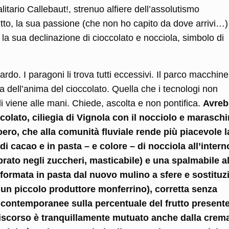
itario Callebaut!, strenuo alfiere dell’assolutismo
tto, la sua passione (che non ho capito da dove arrivi…)
 la sua declinazione di cioccolato e nocciola, simbolo di
do. I paragoni li trova tutti eccessivi. Il parco macchin
 dell’anima del cioccolato. Quella che i tecnologi non
i viene alle mani. Chiede, ascolta e non pontifica.
Avreb
occolato, ciliegia di Vignola con il nocciolo e marasc
boero, che alla comunità fluviale rende più piacevole l
di cacao e in pasta – e colore – di nocciola all’intern
rato negli zuccheri, masticabile) e una spalmabile al
sformata in pasta dal nuovo mulino a sfere e sostituz
di un piccolo produttore monferrino), corretta senza
 contemporanee sulla percentuale del frutto presen
 discorso è tranquillamente mutuato anche dalla cre