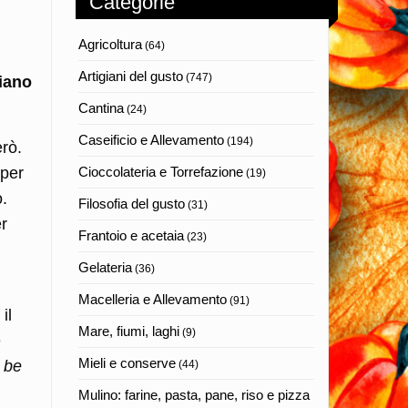
Categorie
Agricoltura
(64)
Artigiani del gusto
(747)
ziano
Cantina
(24)
Caseificio e Allevamento
(194)
erò.
 per
Cioccolateria e Torrefazione
(19)
o.
Filosofia del gusto
(31)
er
Frantoio e acetaia
(23)
Gelateria
(36)
Macelleria e Allevamento
(91)
il
Mare, fiumi, laghi
(9)
e
Mieli e conserve
 be
(44)
Mulino: farine, pasta, pane, riso e pizza