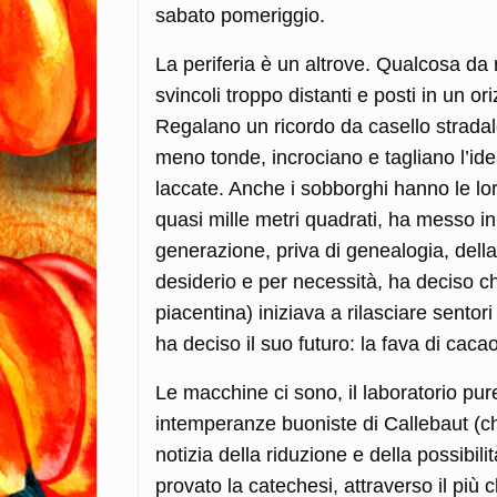
sabato pomeriggio.
La periferia è un altrove. Qualcosa da 
svincoli troppo distanti e posti in un o
Regalano un ricordo da casello stradal
meno tonde, incrociano e tagliano l’idea
laccate. Anche i sobborghi hanno le loro
quasi mille metri quadrati, ha messo i
generazione, priva di genealogia, della
desiderio e per necessità, ha deciso che
piacentina) iniziava a rilasciare sentor
ha deciso il suo futuro: la fava di cacao
Le macchine ci sono, il laboratorio pure
intemperanze buoniste di Callebaut (che,
notizia della riduzione e della possibil
provato la catechesi, attraverso il più 