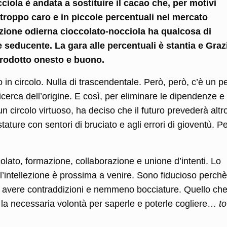
iola è andata a sostituire il cacao che, per motivi
a troppo caro e in piccole percentuali nel mercato
azione odierna cioccolato-nocciola ha qualcosa di
 seducente. La gara alle percentuali è stantia e Gra
 prodotto onesto e buono.
o in circolo. Nulla di trascendentale. Però, però, c’è un p
icerca dell’origine. E così, per eliminare le dipendenze e
un circolo virtuoso, ha deciso che il futuro prevederà altr
tature con sentori di bruciato e agli errori di gioventù. P
colato, formazione, collaborazione e unione d’intenti. Lo
l’intellezione è prossima a venire. Sono fiducioso perchè 
 avere contraddizioni e nemmeno bocciature. Quello ch
a la necessaria volontà per saperle e poterle cogliere…
to