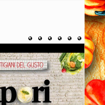
Home
Chi
Artigiani
Viaggi
Filosofia
Contatti
sono
del
del
del
gusto
gusto
gusto