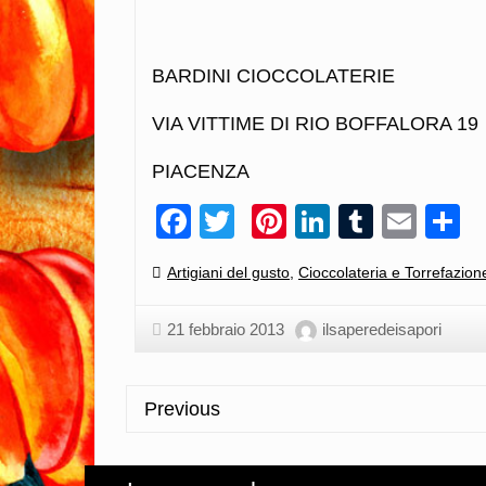
BARDINI CIOCCOLATERIE
VIA VITTIME DI RIO BOFFALORA 19
PIACENZA
Facebook
Twitter
Pinterest
LinkedIn
Tumblr
Emai
C
Categories:
Artigiani del gusto
,
Cioccolateria e Torrefazion
21 febbraio 2013
ilsaperedeisapori
Previous