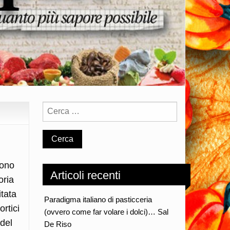
dono
Articoli recenti
oria
itata
Paradigma italiano di pasticceria
ortici
(ovvero come far volare i dolci)… Sal
 del
De Riso