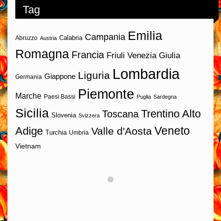
Tag
Emilia
Campania
Calabria
Abruzzo
Austria
Romagna
Francia
Friuli Venezia Giulia
Lombardia
Liguria
Giappone
Germania
Piemonte
Marche
Paesi Bassi
Puglia
Sardegna
Sicilia
Trentino Alto
Toscana
Slovenia
Svizzera
Veneto
Adige
Valle d'Aosta
Turchia
Umbria
Vietnam