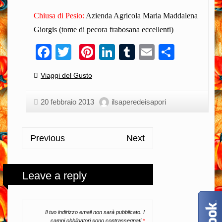
Chiusa di Pesio:
Azienda Agricola Maria Maddalena
Giorgis (tome di pecora frabosana eccellenti)
Facebook
Twitter
Pinterest
LinkedIn
Tumblr
Email
Condiv
Categories:
Viaggi del Gusto
20 febbraio 2013
ilsaperedeisapori
Previous
Next
Leave a reply
Il tuo indirizzo email non sarà pubblicato.
I
campi obbligatori sono contrassegnati
*