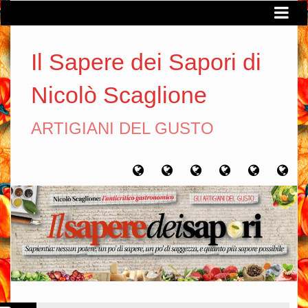
Il Sapere dei Sapori di
Nicolò Scaglione
ARTIGIANI DEL GUSTO
Home
Chi
Artigiani
Viaggi
Filosofia
Con
sono
del
del
del
gusto
gusto
gusto