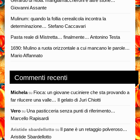
Gerardo di Nola: mangiamaccheroni e altre storie…
Giovanni Assante
Mulinum: quando la follia cerealicola incontra la
determinazione… Stefano Caccavari
Pasta reale di Mistretta… finalmente… Antonino Testa
1690: Mulino a ruota orizzontale a cui mancano le parole…
Mario Affannato
Commenti recenti
Michela
Fioca: un giovane cuciniere che sta provando a
su
far rilucere una valle… Il gelato di Juri Chiotti
Vero
Una pasticceria senza punti di riferimento…
su
Marcello Rapisardi
Il pane è un retaggio polveroso…
Aristide sbardellotto
su
Aristide Sbardellotto