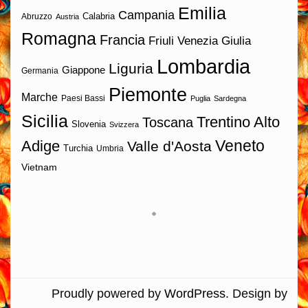
Emilia
Campania
Calabria
Abruzzo
Austria
Romagna
Francia
Friuli Venezia Giulia
Lombardia
Liguria
Giappone
Germania
Piemonte
Marche
Paesi Bassi
Puglia
Sardegna
Sicilia
Trentino Alto
Toscana
Slovenia
Svizzera
Veneto
Adige
Valle d'Aosta
Turchia
Umbria
Vietnam
Proudly powered by
WordPress
. Design by