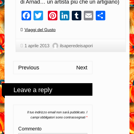
di Arnad… un artista più che un artigiano)
Facebook
Twitter
Pinterest
LinkedIn
Tumblr
Email
Condiv
Categories:
Viaggi del Gusto
1 aprile 2013
ilsaperedeisapori
Previous
Next
Leave a reply
Il tuo indirizzo email non sarà pubblicato.
I
campi obbligatori sono contrassegnati
*
Commento