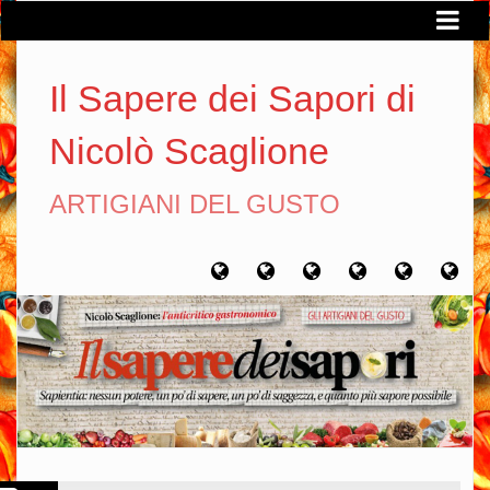
Il Sapere dei Sapori di
Nicolò Scaglione
ARTIGIANI DEL GUSTO
Home
Chi
Artigiani
Viaggi
Filosofia
Con
sono
del
del
del
gusto
gusto
gusto