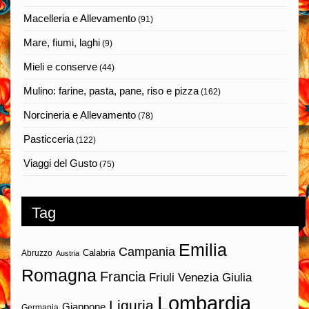
Macelleria e Allevamento
(91)
Mare, fiumi, laghi
(9)
Mieli e conserve
(44)
Mulino: farine, pasta, pane, riso e pizza
(162)
Norcineria e Allevamento
(78)
Pasticceria
(122)
Viaggi del Gusto
(75)
Tag
Emilia
Campania
Calabria
Abruzzo
Austria
Romagna
Francia
Friuli Venezia Giulia
Lombardia
Liguria
Giappone
Germania