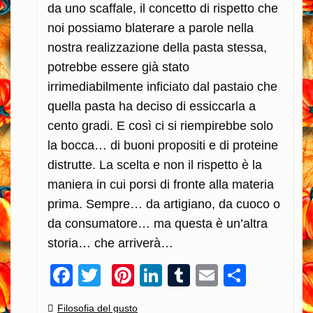
da uno scaffale, il concetto di rispetto che
noi possiamo blaterare a parole nella
nostra realizzazione della pasta stessa,
potrebbe essere già stato
irrimediabilmente inficiato dal pastaio che
quella pasta ha deciso di essiccarla a
cento gradi. E così ci si riempirebbe solo
la bocca… di buoni propositi e di proteine
distrutte. La scelta e non il rispetto è la
maniera in cui porsi di fronte alla materia
prima. Sempre… da artigiano, da cuoco o
da consumatore… ma questa è un’altra
storia… che arriverà…
Facebook
Twitter
Pinterest
LinkedIn
Tumblr
Email
Condiv
Categories:
Filosofia del gusto