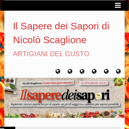
Il Sapere dei Sapori di
Nicolò Scaglione
ARTIGIANI DEL GUSTO
Home
Chi
Artigiani
Viaggi
Filosofia
Con
sono
del
del
del
gusto
gusto
gusto