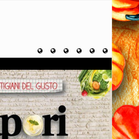
Home
Chi
Artigiani
Viaggi
Filosofia
Contatti
sono
del
del
del
gusto
gusto
gusto