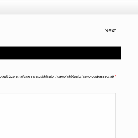
Next
uo indirizzo email non sarà pubblicato.
I campi obbligatori sono contrassegnati
*