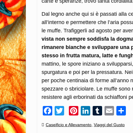
carte e speranze, trovo tanta cordialit
Dal legno anche qui si è passati alla
all’interno e permettere che l’aria po
le muffe. Trafiggerli ad agosto per aver
vista non sempre soddisfa la dogma
rimanere bianche e sviluppare una 
stesso in frutta matura, latte e fungh
mattino, le spore iniziano a svilupparsi,
spurgatura e poi per la pressatura. Nei
per poche centinaia di forme all’anno 
spezzare o sbriciolare. Le muffe sono n
resistere agli erborinati da schiaffoni
Facebook
Twitter
Pinterest
LinkedIn
Tumblr
Emai
C
Categories:
Caseificio e Allevamento
,
Viaggi del Gusto