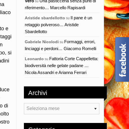
Vero
Una pasticceria senza punti di
su
na
riferimento… Marcello Rapisardi
liaco
Il pane è un
Aristide sbardellotto
su
retaggio polveroso… Aristide
to e
Sbardellotto
etaggi
Formaggi, errori,
Gabriele Nicolodi
su
un
linciaggi e perdoni… Giacomo Romelli
po, si
Fattoria Corte Cappelletta:
Leonardo
su
dini
biodiversità nelle gelate padane …
Nicola Assandri e Arianna Ferrari
oduce
Archivi
e
o di
Archivi
olto
ostro