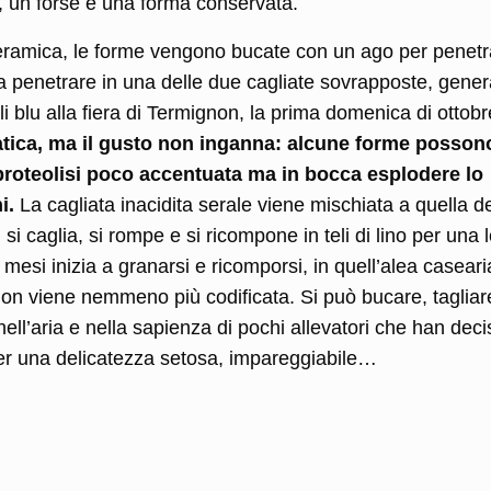
à, un forse e una forma conservata.
 ceramica, le forme vengono bucate con un ago per penetr
ssa penetrare in una delle due cagliate sovrapposte, gene
li blu alla fiera di Termignon, la prima domenica di ottob
tica, ma il gusto non inganna: alcune forme posson
proteolisi poco accentuata ma in bocca esplodere lo
i.
La cagliata inacidita serale viene mischiata a quella d
 si caglia, si rompe e si ricompone in teli di lino per una 
 mesi inizia a granarsi e ricomporsi, in quell’alea casear
non viene nemmeno più codificata. Si può bucare, tagliar
ell’aria e nella sapienza di pochi allevatori che han deci
 per una delicatezza setosa, impareggiabile…
l
ondividi