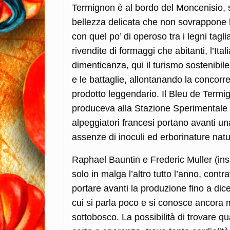
Termignon è al bordo del Moncenisio, s
bellezza delicata che non sovrappone le 
con quel po’ di operoso tra i legni tagl
rivendite di formaggi che abitanti, l’It
dimenticanza, qui il turismo sostenibil
e le battaglie, allontanando la concorre
prodotto leggendario. Il Bleu de Termig
produceva alla Stazione Sperimentale d
alpeggiatori francesi portano avanti u
assenze di inoculi ed erborinature natur
Raphael Bauntin e Frederic Muller (ins
solo in malga l’altro tutto l’anno, con
portare avanti la produzione fino a di
cui si parla poco e si conosce ancora 
sottobosco. La possibilità di trovare q