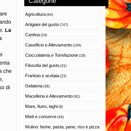
Categorie
are
Agricoltura
(64)
rando
Artigiani del gusto
(747)
re.
La
Cantina
(24)
o
Caseificio e Allevamento
(194)
el
Cioccolateria e Torrefazione
(19)
lenta
Filosofia del gusto
(31)
ia che
Frantoio e acetaia
(23)
e,
Gelateria
(36)
so di
Macelleria e Allevamento
(91)
Mare, fiumi, laghi
(9)
Mieli e conserve
(44)
Mulino: farine, pasta, pane, riso e pizza