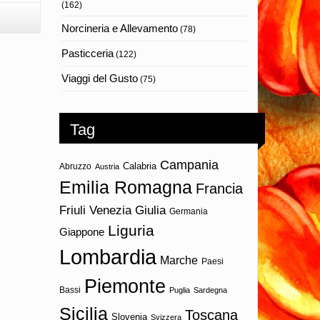
(162)
Norcineria e Allevamento
(78)
Pasticceria
(122)
Viaggi del Gusto
(75)
Tag
Campania
Calabria
Abruzzo
Austria
Emilia Romagna
Francia
Friuli Venezia Giulia
Germania
Liguria
Giappone
Lombardia
Marche
Paesi
Piemonte
Bassi
Puglia
Sardegna
Sicilia
Toscana
Slovenia
Svizzera