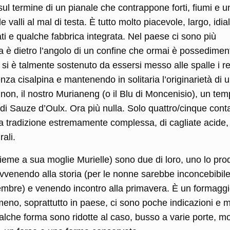
ul termine di un pianale che contrappone forti, fiumi e u
valli al mal di testa. È tutto molto piacevole, largo, idial
iati e qualche fabbrica integrata. Nel paese ci sono più
alia è dietro l’angolo di un confine che ormai è possedimen
e si è talmente sostenuto da essersi messo alle spalle i r
nza cisalpina e mantenendo in solitaria l’originarietà di 
non, il nostro Murianeng (o il Blu di Moncenisio), un tem
i Sauze d’Oulx. Ora più nulla. Solo quattro/cinque conta
na tradizione estremamente complessa, di cagliate acide,
ali.
ieme a sua moglie Murielle) sono due di loro, uno lo pr
travvenendo alla storia (per le nonne sarebbe inconcebibil
cembre) e venendo incontro alla primavera. È un formaggi
meno, soprattutto in paese, ci sono poche indicazioni e m
ualche forma sono ridotte al caso, busso a varie porte, m