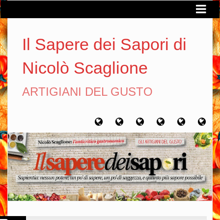
Il Sapere dei Sapori di
Nicolò Scaglione
ARTIGIANI DEL GUSTO
Home
Chi
Artigiani
Viaggi
Filosofia
Con
sono
del
del
del
gusto
gusto
gusto