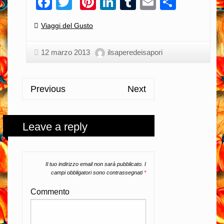
Facebook
Twitter
Pinterest
LinkedIn
Tumblr
Email
Condiv
Categories:
Viaggi del Gusto
12 marzo 2013
ilsaperedeisapori
Previous
Next
Leave a reply
Il tuo indirizzo email non sarà pubblicato.
I
campi obbligatori sono contrassegnati
*
Commento