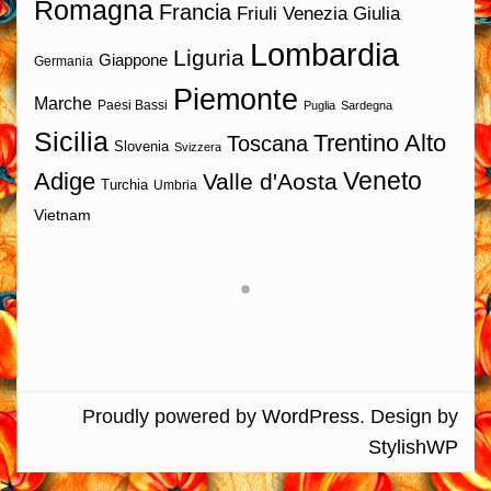
Romagna
Francia
Friuli Venezia Giulia
Lombardia
Liguria
Giappone
Germania
Piemonte
Marche
Paesi Bassi
Puglia
Sardegna
Sicilia
Trentino Alto
Toscana
Slovenia
Svizzera
Veneto
Adige
Valle d'Aosta
Turchia
Umbria
Vietnam
Proudly powered by
WordPress
. Design by
StylishWP
>