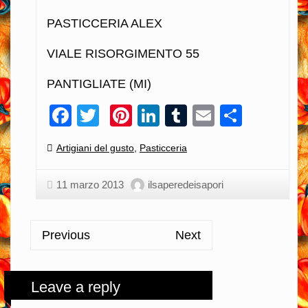
PASTICCERIA ALEX
VIALE RISORGIMENTO 55
PANTIGLIATE (MI)
Facebook
Twitter
Pinterest
LinkedIn
Tumblr
Email
Condiv
Categories:
Artigiani del gusto
,
Pasticceria
11 marzo 2013
ilsaperedeisapori
Previous
Next
Leave a reply