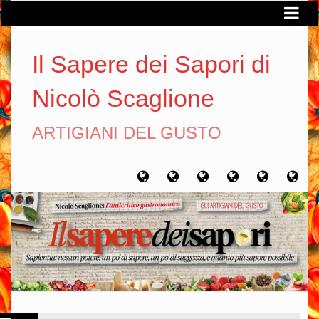
Il Sapere dei Sapori di
Nicolò Scaglione
ARTIGIANI DEL GUSTO
Home
Chi
Artigiani
Viaggi
Filosofia
Con
sono
del
del
del
gusto
gusto
gusto