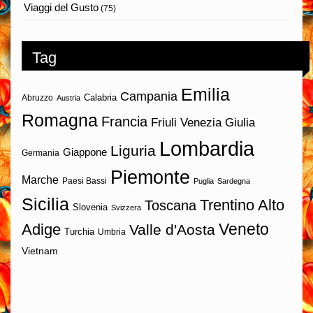
Viaggi del Gusto
(75)
Tag
Emilia
Campania
Calabria
Abruzzo
Austria
Romagna
Francia
Friuli Venezia Giulia
Lombardia
Liguria
Giappone
Germania
Piemonte
Marche
Paesi Bassi
Puglia
Sardegna
Sicilia
Trentino Alto
Toscana
Slovenia
Svizzera
Veneto
Adige
Valle d'Aosta
Turchia
Umbria
Vietnam