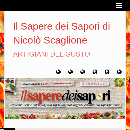
Il Sapere dei Sapori di
Nicolò Scaglione
ARTIGIANI DEL GUSTO
Home
Chi
Artigiani
Viaggi
Filosofia
Con
sono
del
del
del
gusto
gusto
gusto