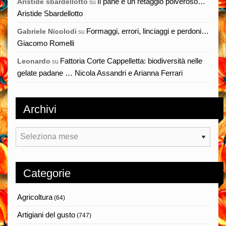
Il pane è un retaggio polveroso…
Aristide sbardellotto
su
Aristide Sbardellotto
Formaggi, errori, linciaggi e perdoni…
Gabriele Nicolodi
su
Giacomo Romelli
Fattoria Corte Cappelletta: biodiversità nelle
Leonardo
su
gelate padane … Nicola Assandri e Arianna Ferrari
Archivi
Archivi
Categorie
Agricoltura
(64)
Artigiani del gusto
(747)