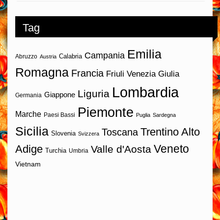
Tag
Emilia
Campania
Calabria
Abruzzo
Austria
Romagna
Francia
Friuli Venezia Giulia
Lombardia
Liguria
Giappone
Germania
Piemonte
Marche
Paesi Bassi
Puglia
Sardegna
Sicilia
Trentino Alto
Toscana
Slovenia
Svizzera
Veneto
Adige
Valle d'Aosta
Turchia
Umbria
Vietnam