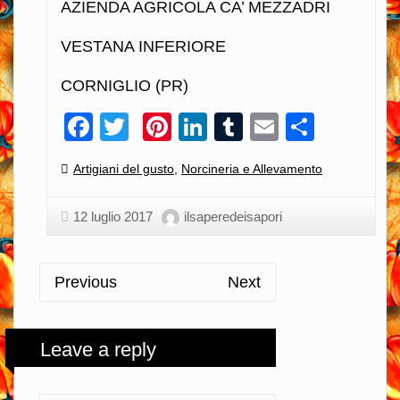
AZIENDA AGRICOLA CA’ MEZZADRI
VESTANA INFERIORE
CORNIGLIO (PR)
Facebook
Twitter
Pinterest
LinkedIn
Tumblr
Email
Condiv
Categories:
Artigiani del gusto
,
Norcineria e Allevamento
12 luglio 2017
ilsaperedeisapori
Previous
Next
Leave a reply