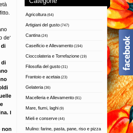
Categorie
età
itto.
Agricoltura
(64)
Artigiani del gusto
(747)
ano
Cantina
(24)
o de’
Caseificio e Allevamento
 di
(194)
Cioccolateria e Torrefazione
(19)
 di
Filosofia del gusto
(31)
nno
Frantoio e acetaia
(23)
ono
Gelateria
oldi
(36)
uelle
Macelleria e Allevamento
(91)
ne
Mare, fiumi, laghi
(9)
na. I
Mieli e conserve
(44)
Mulino: farine, pasta, pane, riso e pizza
e non