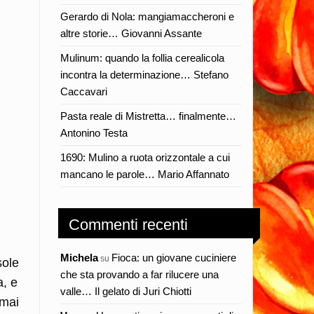
Gerardo di Nola: mangiamaccheroni e
altre storie… Giovanni Assante
Mulinum: quando la follia cerealicola
incontra la determinazione… Stefano
Caccavari
Pasta reale di Mistretta… finalmente…
Antonino Testa
1690: Mulino a ruota orizzontale a cui
mancano le parole… Mario Affannato
Commenti recenti
Michela
Fioca: un giovane cuciniere
su
sole
che sta provando a far rilucere una
a, e
valle… Il gelato di Juri Chiotti
rmai