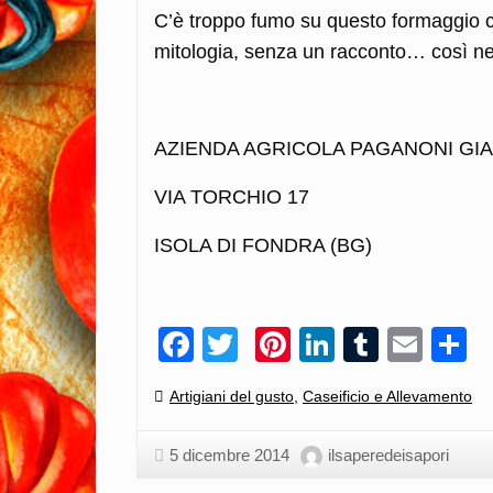
C’è troppo fumo su questo formaggio c
mitologia, senza un racconto… così ne
AZIENDA AGRICOLA PAGANONI G
VIA TORCHIO 17
ISOLA DI FONDRA (BG)
Facebook
Twitter
Pinterest
LinkedIn
Tumblr
Emai
C
Categories:
Artigiani del gusto
,
Caseificio e Allevamento
5 dicembre 2014
ilsaperedeisapori