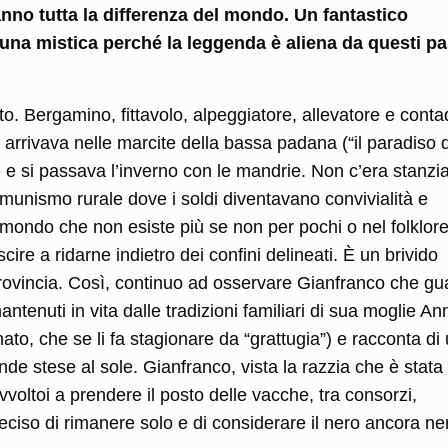
no tutta la differenza del mondo. Un fantastico
na mistica perché la leggenda è aliena da questi pa
. Bergamino, fittavolo, alpeggiatore, allevatore e conta
arrivava nelle marcite della bassa padana (“il paradiso 
ne e si passava l’inverno con le mandrie. Non c’era stanzia
munismo rurale dove i soldi diventavano convivialità e
n mondo che non esiste più se non per pochi o nel folklore
cire a ridarne indietro dei confini delineati. È un brivido
ovincia. Così, continuo ad osservare Gianfranco che gu
mantenuti in vita dalle tradizioni familiari di sua moglie An
nato, che se li fa stagionare da “grattugia”) e racconta di
stese al sole. Gianfranco, vista la razzia che è stata 
vvoltoi a prendere il posto delle vacche, tra consorzi,
eciso di rimanere solo e di considerare il nero ancora ne