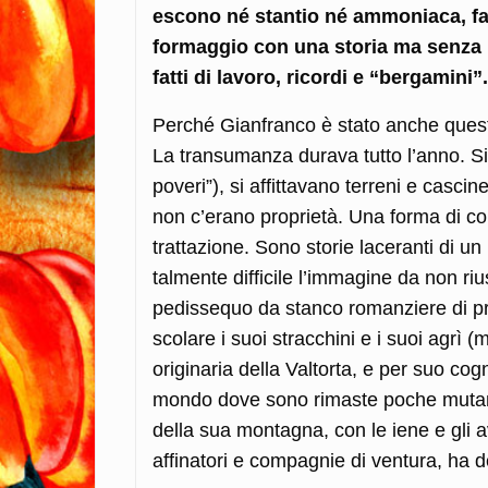
escono né stantio né ammoniaca, fan
formaggio con una storia ma senza u
fatti di lavoro, ricordi e “bergamini”.
Perché Gianfranco è stato anche questo
La transumanza durava tutto l’anno. Si 
poveri”), si affittavano terreni e casci
non c’erano proprietà. Una forma di co
trattazione. Sono storie laceranti di u
talmente difficile l’immagine da non rius
pedissequo da stanco romanziere di pr
scolare i suoi stracchini e i suoi agrì (
originaria della Valtorta, e per suo cog
mondo dove sono rimaste poche mutande 
della sua montagna, con le iene e gli a
affinatori e compagnie di ventura, ha d