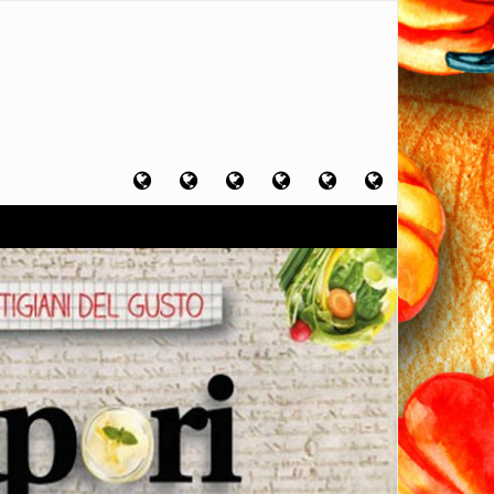
Home
Chi
Artigiani
Viaggi
Filosofia
Contatti
sono
del
del
del
gusto
gusto
gusto