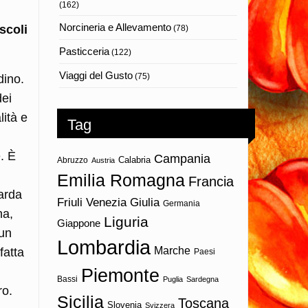
(162)
Norcineria e Allevamento
scoli
(78)
Pasticceria
(122)
Viaggi del Gusto
(75)
dino.
dei
lità e
Tag
. È
Campania
Calabria
Abruzzo
Austria
Emilia Romagna
Francia
arda
Friuli Venezia Giulia
Germania
na,
Liguria
Giappone
 un
Lombardia
Marche
fatta
Paesi
Piemonte
Bassi
Puglia
Sardegna
ro.
Sicilia
Toscana
Slovenia
Svizzera