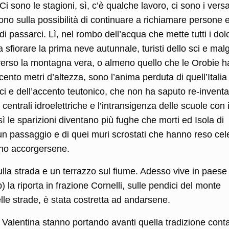
 Ci sono le stagioni, sì, c’è qualche lavoro, ci sono i versa
tono sulla possibilità di continuare a richiamare persone 
di passarci. Lì, nel rombo dell’acqua che mette tutti i dolo
 sfiorare la prima neve autunnale, turisti dello sci e malg
o verso la montagna vera, o almeno quello che le Orobie 
cento metri d’altezza, sono l’anima perduta di quell’Italia
ici e dell’accento teutonico, che non ha saputo re-inventa
entrali idroelettriche e l’intransigenza delle scuole con i
sì le sparizioni diventano più fughe che morti ed Isola di
un passaggio e di quei muri scrostati che hanno reso cel
eno accorgersene.
lla strada e un terrazzo sul fiume. Adesso vive in paes
) la riporta in frazione Cornelli, sulle pendici del monte
le strade, è stata costretta ad andarsene.
a Valentina stanno portando avanti quella tradizione cont