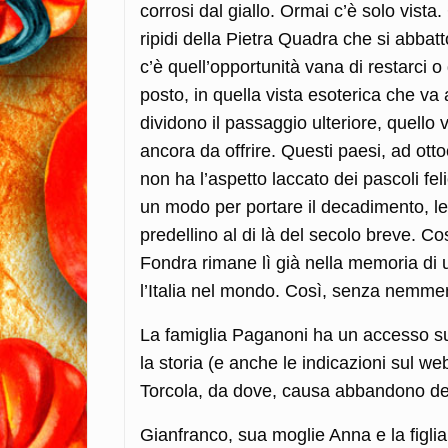
corrosi dal giallo. Ormai c’è solo vista.
ripidi della Pietra Quadra che si abbat
c’è quell’opportunità vana di restarci o 
posto, in quella vista esoterica che va a
dividono il passaggio ulteriore, quell
ancora da offrire. Questi paesi, ad otto
non ha l’aspetto laccato dei pascoli fel
un modo per portare il decadimento, le c
predellino al di là del secolo breve. Co
Fondra rimane lì già nella memoria di 
l’Italia nel mondo. Così, senza nemm
La famiglia Paganoni ha un accesso su
la storia (e anche le indicazioni sul web
Torcola, da dove, causa abbandono del
Gianfranco, sua moglie Anna e la figli