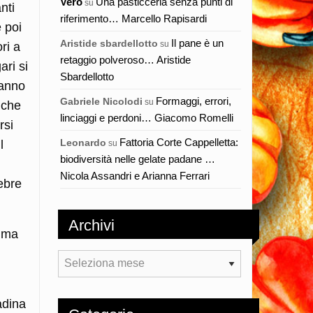
Vero
Una pasticceria senza punti di
su
nti
riferimento… Marcello Rapisardi
e poi
Il pane è un
Aristide sbardellotto
su
ri a
retaggio polveroso… Aristide
ari si
Sbardellotto
hanno
Formaggi, errori,
Gabriele Nicolodi
su
 che
linciaggi e perdoni… Giacomo Romelli
rsi
Fattoria Corte Cappelletta:
Leonardo
l
su
biodiversità nelle gelate padane …
Nicola Assandri e Arianna Ferrari
ebre
Archivi
e ma
Archivi
adina