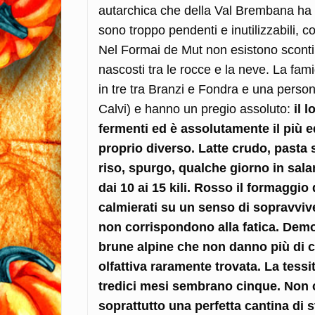
autarchica che della Val Brembana ha re
sono troppo pendenti e inutilizzabili, cos
Nel Formai de Mut non esistono sconti pa
nascosti tra le rocce e la neve. La fam
in tre tra Branzi e Fondra e una person
Calvi) e hanno un pregio assoluto:
il 
fermenti ed è assolutamente il più 
proprio diverso. Latte crudo, pasta s
riso, spurgo, qualche giorno in sal
dai 10 ai 15 kili. Rosso il formaggio
calmierati su un senso di sopravviv
non corrispondono alla fatica. Democra
brune alpine che non danno più di ci
olfattiva raramente trovata. La tess
tredici mesi sembrano cinque. Non c’
soprattutto una perfetta cantina di 