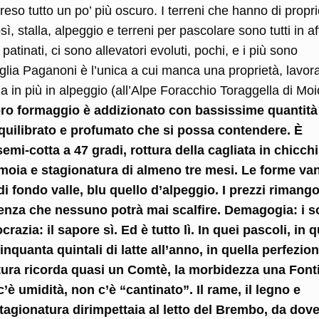
so tutto un po’ più oscuro. I terreni che hanno di propri
ì, stalla, alpeggio e terreni per pascolare sono tutti in aff
tinati, ci sono allevatori evoluti, pochi, e i più sono
iglia Paganoni è l’unica a cui manca una proprietà, lavor
a in più in alpeggio (all’Alpe Foracchio Toraggella di Moi
loro formaggio è addizionato con bassissime quantità
equilibrato e profumato che si possa contendere. È
emi-cotta a 47 gradi, rottura della cagliata in chicchi
amoia e stagionatura di almeno tre mesi. Le forme va
 di fondo valle, blu quello d’alpeggio. I prezzi rimang
enza che nessuno potrà mai scalfire. Demagogia: i s
zia: il sapore sì. Ed è tutto lì. In quei pascoli, in q
nquanta quintali di latte all’anno, in quella perfezio
itura ricorda quasi un Comtè, la morbidezza una Fonti
è umidità, non c’è “cantinato”. Il rame, il legno e
stagionatura dirimpettaia al letto del Brembo, da dov