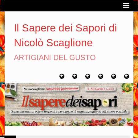
Il Sapere dei Sapori di
Nicolò Scaglione
ARTIGIANI DEL GUSTO
Home
Chi
Artigiani
Viaggi
Filosofia
Con
sono
del
del
del
gusto
gusto
gusto