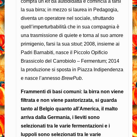
compra un
kit
da autodidatta e comincia a farsi
la sua birra; in mezzo si laurea in Pedagogia,
diventa un operatore nel sociale, sfruttando
quell’imperturbabilità che in sua compagnia è
una trasmissione di quiete e torna al suo amore
primigenio, farsi la sua
stout
; 2008, insieme ai
Padri Barnabiti, nasce il
Piccolo Opificio
Brassicolo del Carrobiolo – Fermentum; 2014
la produzione si sposta in Piazza Indipendenza
e nasce l’annesso
BrewPub
.
Frammenti di basi comuni: la birra non viene
filtrata e non viene pastorizzata, si guarda
tanto al Belgio quanto all’America, il malto
arriva dalla Germania, i lieviti sono
selezionati tra le varie fermentazioni e i
luppoli sono selezionati tra le varie