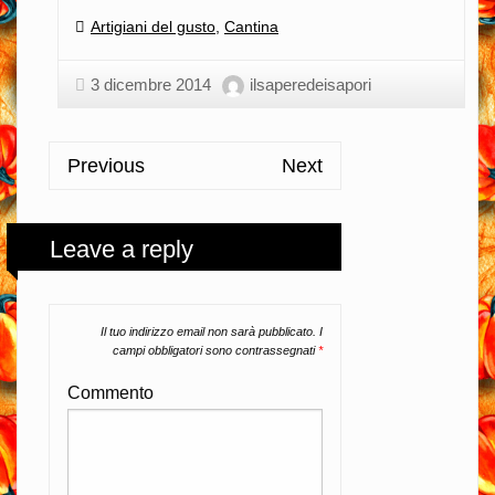
Categories:
Artigiani del gusto
,
Cantina
3 dicembre 2014
ilsaperedeisapori
Previous
Next
Leave a reply
Il tuo indirizzo email non sarà pubblicato.
I
campi obbligatori sono contrassegnati
*
Commento