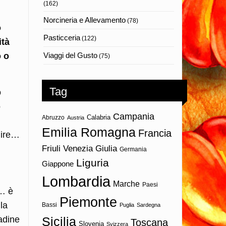
(162)
Norcineria e Allevamento
(78)
o
Pasticceria
(122)
ità
o o
Viaggi del Gusto
(75)
Tag
o
ò
Campania
Calabria
Abruzzo
Austria
Emilia Romagna
Francia
llire…
Friuli Venezia Giulia
Germania
Liguria
Giappone
Lombardia
Marche
Paesi
o… è
Piemonte
la
Bassi
Puglia
Sardegna
tadine
Sicilia
Toscana
Slovenia
Svizzera