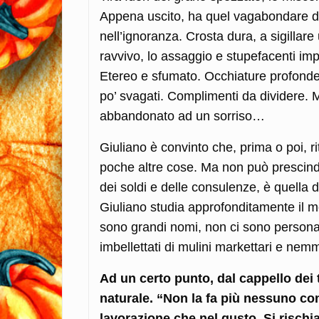
Appena uscito, ha quel vagabondare di
nell’ignoranza. Crosta dura, a sigillar
ravvivo, lo assaggio e stupefacenti im
Etereo e sfumato. Occhiature profonde e
po’ svagati. Complimenti da dividere. 
abbandonato ad un sorriso…
Giuliano è convinto che, prima o poi, r
poche altre cose. Ma non può prescind
dei soldi e delle consulenze, è quella d
Giuliano studia approfonditamente il m
sono grandi nomi, non ci sono personagg
imbellettati di mulini markettari e ne
Ad un certo punto, dal cappello dei t
naturale. “Non la fa più nessuno co
lavorazione che nel gusto. Si rischia 