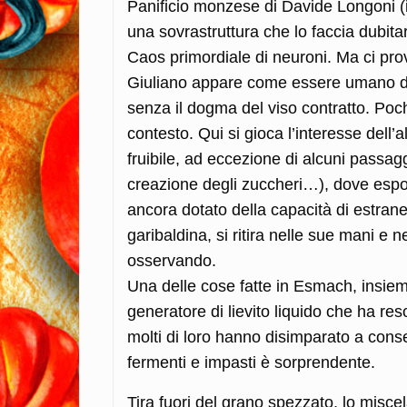
Panificio monzese di Davide Longoni (in
una sovrastruttura che lo faccia dubit
Caos primordiale di neuroni. Ma ci 
Giuliano appare come essere umano do
senza il dogma del viso contratto. Poc
contesto. Qui si gioca l’interesse dell
fruibile, ad eccezione di alcuni passagg
creazione degli zuccheri…), dove espo
ancora dotato della capacità di estrane
garibaldina, si ritira nelle sue mani e
osservando.
Una delle cose fatte in Esmach, insiem
generatore di lievito liquido che ha reso
molti di loro hanno disimparato a conser
fermenti e impasti è sorprendente.
Tira fuori del grano spezzato, lo misce