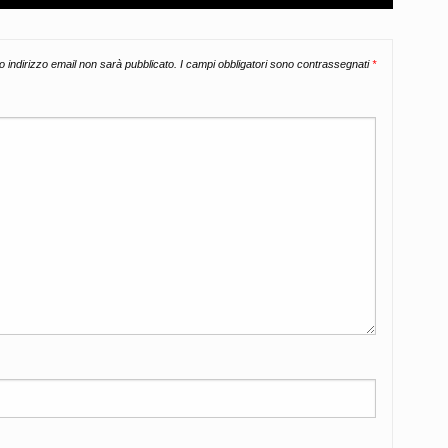
uo indirizzo email non sarà pubblicato.
I campi obbligatori sono contrassegnati
*