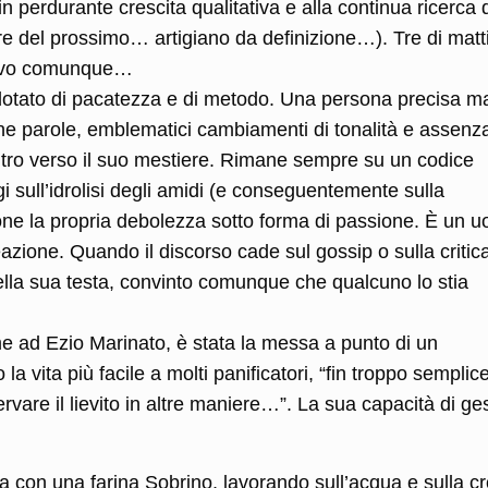
 perdurante crescita qualitativa e alla continua ricerca 
are del prossimo… artigiano da definizione…). Tre di matt
provo comunque…
tato di pacatezza e di metodo. Una persona precisa m
he parole, emblematici cambiamenti di tonalità e assenza
’altro verso il suo mestiere. Rimane sempre su un codice
i sull’idrolisi degli amidi (e conseguentemente sulla
ne la propria debolezza sotto forma di passione. È un 
azione. Quando il discorso cade sul gossip o sulla critic
 nella sua testa, convinto comunque che qualcuno lo stia
e ad Ezio Marinato, è stata la messa a punto di un
 la vita più facile a molti panificatori, “fin troppo sempli
vare il lievito in altre maniere…”. La sua capacità di ges
la con una farina Sobrino, lavorando sull’acqua e sulla cr