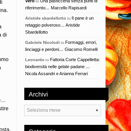
Vero
Una pasticceria senza punti di
su
di
riferimento… Marcello Rapisardi
ina.
Il pane è un
Aristide sbardellotto
su
retaggio polveroso… Aristide
a
Sbardellotto
 di
Formaggi, errori,
Gabriele Nicolodi
su
linciaggi e perdoni… Giacomo Romelli
uomo
Fattoria Corte Cappelletta:
Leonardo
su
biodiversità nelle gelate padane …
a
Nicola Assandri e Arianna Ferrari
Archivi
ce…
tire
Archivi
osta.