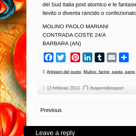
del Sud Italia post atomico e le fantas
lievito o diventa rancido o confezion
MOLINO PAOLO MARIANI
CONTRADA COSTE 24/A
BARBARA (AN)
Facebook
Twitter
Pinterest
LinkedIn
Tumblr
Emai
C
Categories:
Artigiani del gusto
,
Mulino: farine, pasta, pane,
13 febbraio 2013
ilsaperedeisapori
Previous
Leave a reply