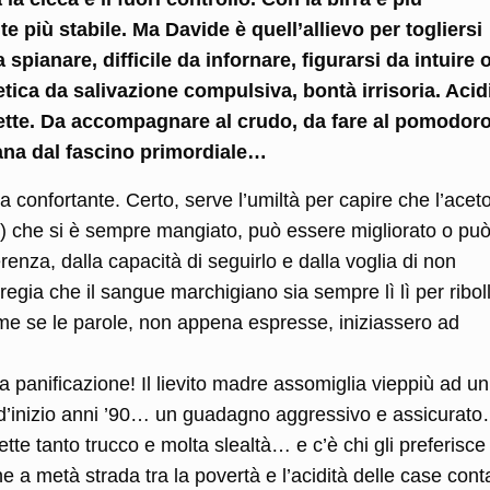
 più stabile. Ma Davide è quell’allievo per togliersi
a spianare, difficile da infornare, figurarsi da intuire 
ica da salivazione compulsiva, bontà irrisoria. Acid
rfette. Da accompagnare al crudo, da fare al pomodor
tana dal fascino primordiale…
 confortante. Certo, serve l’umiltà per capire che l’acet
e) che si è sempre mangiato, può essere migliorato o pu
enza, dalla capacità di seguirlo e dalla voglia di non
 regia che il sangue marchigiano sia sempre lì lì per ribo
come se le parole, non appena espresse, iniziassero ad
a panificazione! Il lievito madre assomiglia vieppiù ad un
o d’inizio anni ’90… un guadagno aggressivo e assicurat
tte tanto trucco e molta slealtà… e c’è chi gli preferisce 
e a metà strada tra la povertà e l’acidità delle case con