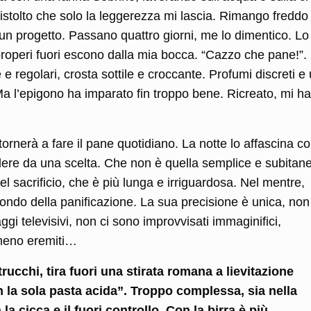
stolto che solo la leggerezza mi lascia. Rimango freddo
e un progetto. Passano quattro giorni, me lo dimentico. Lo
properi fuori escono dalla mia bocca. “Cazzo che pane!”.
 regolari, crosta sottile e croccante. Profumi discreti e
Ma l’epigono ha imparato fin troppo bene. Ricreato, mi ha
itornerà a fare il pane quotidiano. La notte lo affascina 
ere da una scelta. Che non è quella semplice e subitan
el sacrificio, che è più lunga e irriguardosa. Nel mentre,
ondo della panificazione. La sua precisione è unica, non
i televisivi, non ci sono improvvisati immaginifici,
mmeno eremiti…
rucchi, tira fuori una stirata romana a lievitazione
n la sola pasta acida”. Troppo complessa, sia nella
la cicca e il fuori controllo. Con la birra è più