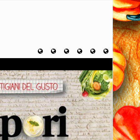
Home
Chi
Artigiani
Viaggi
Filosofia
Contatti
sono
del
del
del
gusto
gusto
gusto