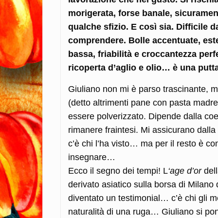
morigerata, forse banale, sicuramente
qualche sfizio. E così sia. Difficile d
comprendere. Bolle accentuate, estet
bassa, friabilità e croccantezza pe
ricoperta d’aglio e olio… è una put
Giuliano non mi è parso trascinante, ma
(detto altrimenti pane con pasta madr
essere polverizzato. Dipende dalla coer
rimanere fraintesi. Mi assicurano dalla
c’è chi l’ha visto… ma per il resto è 
insegnare…
Ecco il segno dei tempi! L
‘age d’or
dell
derivato asiatico sulla borsa di Milan
diventato un testimonial… c’è chi gli me
naturalità di una ruga… Giuliano si pon