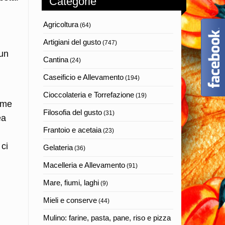
Categorie
Agricoltura
(64)
Artigiani del gusto
(747)
 un
Cantina
(24)
Caseificio e Allevamento
(194)
Cioccolateria e Torrefazione
(19)
come
Filosofia del gusto
(31)
ea
Frantoio e acetaia
(23)
 ci
Gelateria
(36)
Macelleria e Allevamento
(91)
Mare, fiumi, laghi
(9)
Mieli e conserve
(44)
Mulino: farine, pasta, pane, riso e pizza