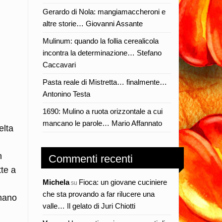
Gerardo di Nola: mangiamaccheroni e
altre storie… Giovanni Assante
Mulinum: quando la follia cerealicola
incontra la determinazione… Stefano
Caccavari
Pasta reale di Mistretta… finalmente…
Antonino Testa
1690: Mulino a ruota orizzontale a cui
mancano le parole… Mario Affannato
elta
n
Commenti recenti
te a
Michela
Fioca: un giovane cuciniere
su
che sta provando a far rilucere una
gnano
valle… Il gelato di Juri Chiotti