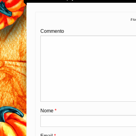
Il t
Commento
Nome
*
Email
*