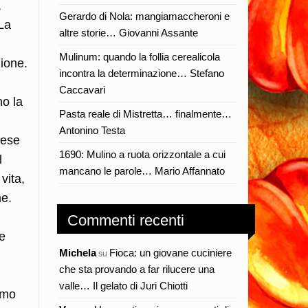
,
Gerardo di Nola: mangiamaccheroni e
 La
altre storie… Giovanni Assante
Mulinum: quando la follia cerealicola
ione.
incontra la determinazione… Stefano
Caccavari
no la
Pasta reale di Mistretta… finalmente…
Antonino Testa
tese
1690: Mulino a ruota orizzontale a cui
l
mancano le parole… Mario Affannato
vita,
ne.
Commenti recenti
e
Michela
Fioca: un giovane cuciniere
su
che sta provando a far rilucere una
valle… Il gelato di Juri Chiotti
ismo