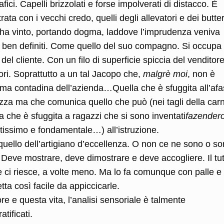
fici. Capelli brizzolati e forse impolverati di distacco. È
ata con i vecchi credo, quelli degli allevatori e dei butter
e ha vinto, portando dogma, laddove l’imprudenza veniva
o ben definiti. Come quello del suo compagno. Si occupa 
el cliente. Con un filo di superficie spiccia del venditore
ori. Soprattutto a un tal Jacopo che,
malgrè moi
, non è
ma contadina dell’azienda…Quella che è sfuggita all’afa
za ma che comunica quello che può (nei tagli della carn
 che è sfuggita a ragazzi che si sono inventati
fazender
stissimo e fondamentale…) all’istruzione.
i quello dell’artigiano d’eccellenza. O non ce ne sono o s
a. Deve mostrare, deve dimostrare e deve accogliere. Il tu
te ci riesce, a volte meno. Ma lo fa comunque con palle e
ta così facile da appiccicarle.
re e questa vita, l’analisi sensoriale è talmente
tificati.