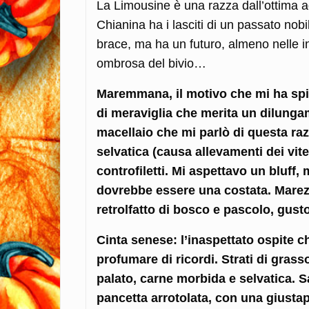
La Limousine è una razza dall’ottima ad
Chianina ha i lasciti di un passato nobi
brace, ma ha un futuro, almeno nelle in
ombrosa del bivio…
Maremmana, il motivo che mi ha spint
di meraviglia che merita un dilunga
macellaio che mi parlò di questa raz
selvatica (causa allevamenti dei vitel
controfiletti. Mi aspettavo un bluff
dovrebbe essere una costata. Marez
retrolfatto di bosco e pascolo, gust
Cinta senese: l’inaspettato ospite ch
profumare di ricordi. Strati di grass
palato, carne morbida e selvatica. S
pancetta arrotolata, con una giustap