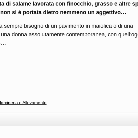
a di salame lavorata con finocchio, grasso e altre s
e non si è portata dietro nemmeno un aggettivo…
ha sempre bisogno di un pavimento in maiolica o di una
a una donna assolutamente contemporanea, con quell’og
re…
l
ondividi
orcineria e Allevamento