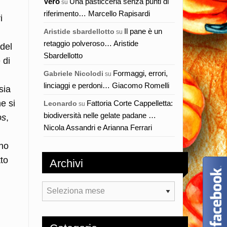
Vero
Una pasticceria senza punti di
su
riferimento… Marcello Rapisardi
i
Il pane è un
Aristide sbardellotto
su
retaggio polveroso… Aristide
del
Sbardellotto
 di
Formaggi, errori,
Gabriele Nicolodi
su
linciaggi e perdoni… Giacomo Romelli
sia
e si
Fattoria Corte Cappelletta:
Leonardo
su
biodiversità nelle gelate padane …
os
,
Nicola Assandri e Arianna Ferrari
ono
tto
Archivi
Archivi