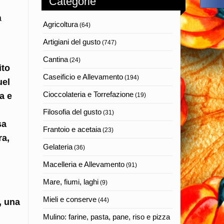
Categorie
a
Agricoltura
(64)
Artigiani del gusto
(747)
Cantina
(24)
ito
Caseificio e Allevamento
(194)
uel
Cioccolateria e Torrefazione
a e
(19)
Filosofia del gusto
(31)
sa
Frantoio e acetaia
(23)
ra,
Gelateria
(36)
Macelleria e Allevamento
(91)
Mare, fiumi, laghi
(9)
Mieli e conserve
(44)
, una
Mulino: farine, pasta, pane, riso e pizza