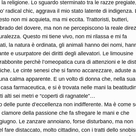
la religione. Lo sguardo sterminato tra le razze pregiate
o’ radical chic, aggrava il mio stato latente di indigenza.
to non mi acquieta, ma mi eccita. Trattoristi, butteri,
 brado del dovere, ma non ne percepiscono la reale direz
turalezza. Questo mi tiene vivo, non mi rilassa e mi fa
i, la natura è ordinata, gli animali hanno dei nomi, han
ante e usurpatore dei diritti degli allevatori. Le limousine
abbonite perchè l’omeopatica cura di attenzioni e le dis
stiche. Le cinte senesi che si fanno accarezzare, aduste a
, una calma apparente. E un volto di donna che, nella sua 
casa farmaceutica, e si è trovata nelle mani la beatitudi
i alti sei metri e “coperti di ragnatele”…
o delle punte d’eccellenza non indifferente. Ma è come s
l clamore della passione che fa sfregare le mani e che
ne giugno. Le zanzare annoiano, forse disturbano, ma non
 fare distaccato, molto cittadino, con i tratti dello snob