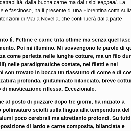
attabilità, dalla buona carne ma dal risibile
appeal
. La
le e fascinoso, ha il presente di una Fiorentina cotta sull
tenzioni di Maria Novella, che continuerà dalla parte
o lì. Fettine e carne trita ottime ma senza quel lasc
mento. Poi mi illumino. Mi sovvengono le parole di q
za come perfetta nelle lunghe cotture, ma un filo dur
li) nelle paradigmatiche costate, nei filetti e nei
, mi son trovato in bocca un riassunto di come e di co
zatura profonda, glutammato bilanciato, breve cottu
o di masticazione riflessa. Eccezionale.
e al posto di puzzare dopo tre giorni, ha iniziato a
o polinsaturo sciolti sulla lingua alla temperatura del
alumi poco cerebrali ma altrettanto profondi. Su tutti
posizione di lardo e carne composita, bilanciata e