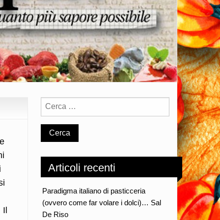
le
ni
Articoli recenti
i
si
Paradigma italiano di pasticceria
(ovvero come far volare i dolci)… Sal
 Il
De Riso