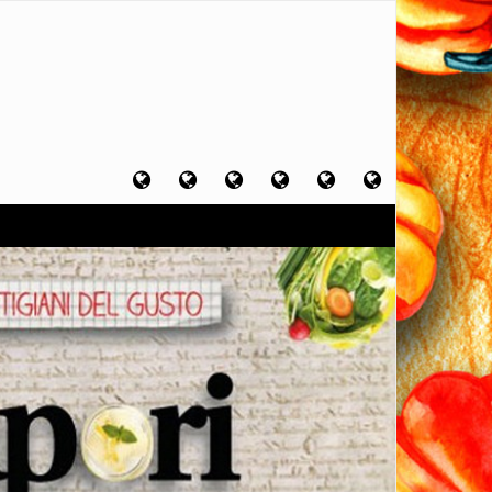
Home
Chi
Artigiani
Viaggi
Filosofia
Contatti
sono
del
del
del
gusto
gusto
gusto