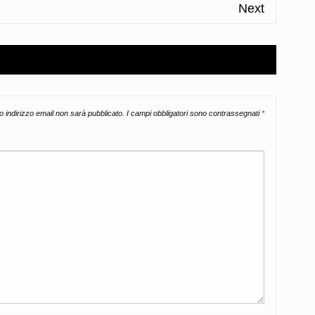
Next
uo indirizzo email non sarà pubblicato.
I campi obbligatori sono contrassegnati
*