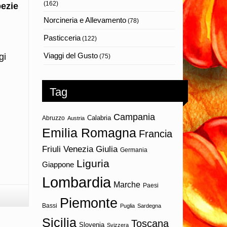
(162)
pezie
Norcineria e Allevamento
(78)
Pasticceria
(122)
Viaggi del Gusto
gi
(75)
Tag
Campania
Calabria
Abruzzo
Austria
Emilia Romagna
Francia
Friuli Venezia Giulia
Germania
Liguria
Giappone
Lombardia
Marche
Paesi
Piemonte
Bassi
Puglia
Sardegna
Sicilia
Toscana
Slovenia
Svizzera