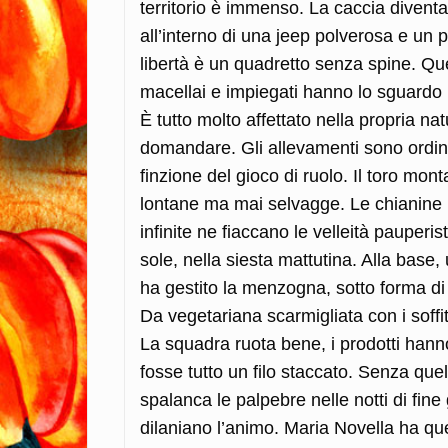
territorio è immenso.
La caccia diventa 
all’interno di una jeep polverosa e un p
libertà è un quadretto senza spine. Ques
macellai e impiegati hanno lo sguardo
È tutto molto affettato nella propria na
domandare. Gli allevamenti sono ordinat
finzione del gioco di ruolo. Il toro mont
lontane ma mai selvagge. Le chianine r
infinite ne fiaccano le velleità pauperi
sole, nella siesta mattutina. Alla base
ha gestito la menzogna, sotto forma di 
Da vegetariana scarmigliata con i soffitt
La squadra ruota bene, i prodotti hann
fosse tutto un filo staccato. Senza que
spalanca le palpebre nelle notti di fi
dilaniano l’animo. Maria Novella ha quel