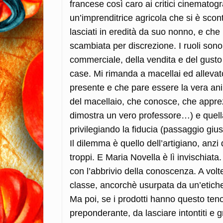
francese così caro ai critici cinematogra
un’imprenditrice agricola che si è scontr
lasciati in eredità da suo nonno, e ch
scambiata per discrezione. I ruoli son
commerciale, della vendita e del gusto d
case. Mi rimanda a macellai ed allevat
presente e che pare essere la vera ani
del macellaio, che conosce, che apprez
dimostra un vero professore…) e quella
privilegiando la fiducia (passaggio giu
Il dilemma è quello dell’artigiano, anz
troppi. E Maria Novella è lì invischiat
con l’abbrivio della conoscenza. A vol
classe, ancorchè usurpata da un’etichet
Ma poi, se i prodotti hanno questo teno
preponderante, da lasciare intontiti e gra