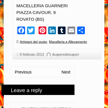
MACELLERIA GUARNERI
PIAZZA CAVOUR, 9
ROVATO (BS)
Facebook
Twitter
Pinterest
LinkedIn
Tumblr
Email
Condiv
Categories:
Artigiani del gusto
,
Macelleria e Allevamento
6 febbraio 2013
ilsaperedeisapori
Previous
Next
Leave a reply