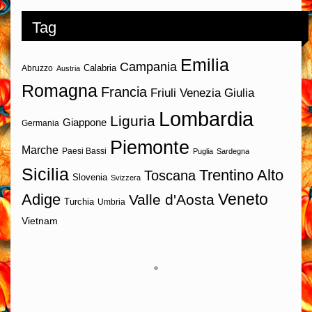
Tag
Emilia
Campania
Calabria
Abruzzo
Austria
Romagna
Francia
Friuli Venezia Giulia
Lombardia
Liguria
Giappone
Germania
Piemonte
Marche
Paesi Bassi
Puglia
Sardegna
Sicilia
Trentino Alto
Toscana
Slovenia
Svizzera
Veneto
Adige
Valle d'Aosta
Turchia
Umbria
Vietnam