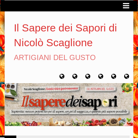
Il Sapere dei Sapori di
Nicolò Scaglione
ARTIGIANI DEL GUSTO
Home
Chi
Artigiani
Viaggi
Filosofia
Con
sono
del
del
del
gusto
gusto
gusto