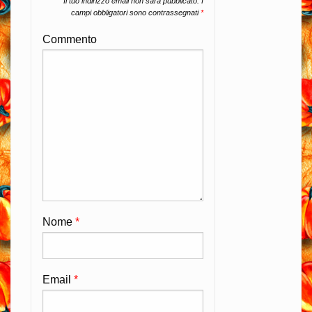
Il tuo indirizzo email non sarà pubblicato.
I
campi obbligatori sono contrassegnati
*
Commento
Nome
*
Email
*