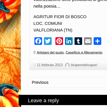
nella poesia…
AGRITUR FIOR DI BOSCO
LOC. COMUNI
VALFLORIANA (TN)
Facebook
Twitter
Pinterest
LinkedIn
Tumblr
Emai
C
Categories:
Artigiani del gusto
,
Caseificio e Allevamento
11 febbraio 2013
ilsaperedeisapori
Previous
Leave a reply