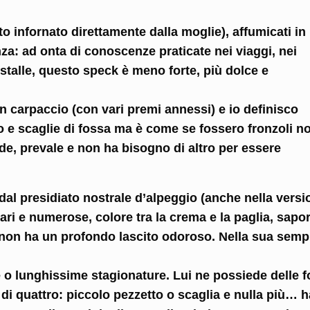
 infornato direttamente dalla moglie), affumicati in
za: ad onta di conoscenze praticate nei viaggi, nei
 stalle, questo speck è meno forte, più dolce e
n carpaccio (con vari premi annessi) e io definisco
 e scaglie di fossa ma è come se fossero fronzoli n
e, prevale e non ha bisogno di altro per essere
dal presidiato nostrale d’alpeggio (anche nella versi
lari e numerose, colore tra la crema e la paglia, sapo
o, non ha un profondo lascito odoroso. Nella sua sempl
e o lunghissime stagionature. Lui ne possiede delle 
a di quattro: piccolo pezzetto o scaglia e nulla più… 