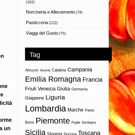
(162)
Norcineria e Allevamento
(78)
Pasticceria
(122)
Viaggi del Gusto
(75)
Tag
on
Campania
Calabria
Abruzzo
Austria
Emilia Romagna
Francia
one
Friuli Venezia Giulia
Germania
re
Liguria
Giappone
icità
Lombardia
Marche
Paesi
Piemonte
forme
Bassi
Puglia
Sardegna
ha un
Sicilia
Toscana
Slovenia
Svizzera