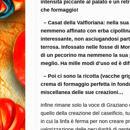
intensità piccante al palato e un re
che formaggio!
– Casat della Valfloriana: nella sua
nemmeno affinato con erba cipollin
interessante, non asciugandosi part
terrosa. Infossato nelle fosse di Mo
di un pecorino ma nemmeno la sua 
meglio. Ha mille modi d’uso ed è diff
– Poi ci sono la ricotta (vacche gri
crema di formaggio perfetta in fond
miscellanea delle sue creazioni…
infine rimane solo la voce di Graziano 
quello della creazione del caseificio, tut
in cui la linfa è ferma per non creare p
valorizzazione delle peculiarità di ge