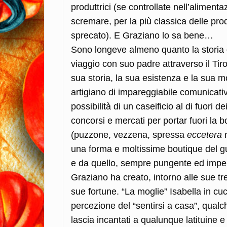
produttrici (se controllate nell’alimenta
scremare, per la più classica delle prod
sprecato). E Graziano lo sa bene…
Sono longeve almeno quanto la storia 
viaggio con suo padre attraverso il Tiro
sua storia, la sua esistenza e la sua 
artigiano di impareggiabile comunicativ
possibilità di un caseificio al di fuori d
concorsi e mercati per portar fuori la b
(puzzone, vezzena, spressa
eccetera
n
una forma e moltissime boutique del gus
e da quello, sempre pungente ed impera
Graziano ha creato, intorno alle sue tr
sue fortune. “La moglie” Isabella in cuc
percezione del “sentirsi a casa”, qualch
lascia incantati a qualunque latituine e 