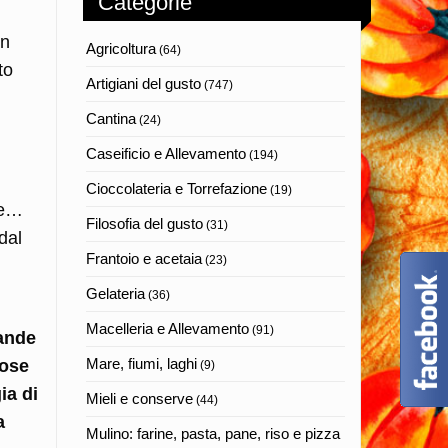
Categorie
un
Agricoltura
(64)
to
Artigiani del gusto
(747)
Cantina
(24)
Caseificio e Allevamento
(194)
Cioccolateria e Torrefazione
(19)
ole…
Filosofia del gusto
(31)
dal
Frantoio e acetaia
(23)
Gelateria
(36)
Macelleria e Allevamento
(91)
rande
Mare, fiumi, laghi
iose
(9)
ia di
Mieli e conserve
(44)
a
Mulino: farine, pasta, pane, riso e pizza