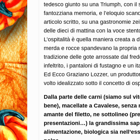
tedesco giunto su una Triumph, con il s
fantozziana memoria, e l’eloquio scandit
articolo scritto, su una gastronomie zeit
delle dieci di mattina con la voce ste
L’ospitalità è quella maniera creata a 
merda e rocce spandevano la propria nec
tradizione delle gote arrossate dal fre
infeltrito, i pantaloni di fustagno e un i
Ed Ecco Graziano Lozzer, un produttore 
volto idealizzato sotto il concetto di ospi
Dalla parte delle carni (siamo sul v
bene), macellate a Cavalese, senza
amante del filetto, ne sottolineo (p
presentazioni…) la grandissima sapid
alimentazione, biologica sia nell’esse