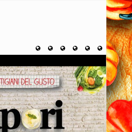
Home
Chi
Artigiani
Viaggi
Filosofia
Contatti
sono
del
del
del
gusto
gusto
gusto