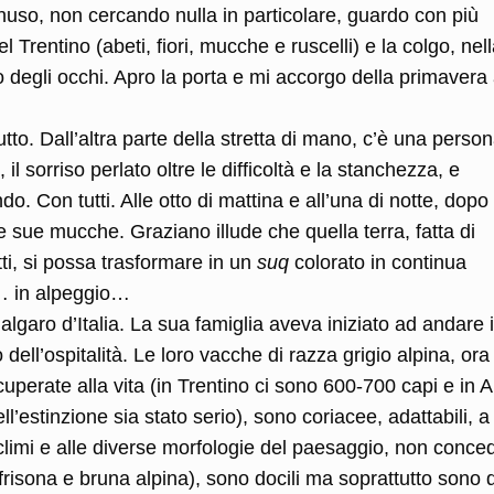
uso, non cercando nulla in particolare, guardo con più
el Trentino (abeti, fiori, mucche e ruscelli) e la colgo, nel
degli occhi. Apro la porta e mi accorgo della primavera 
to. Dall’altra parte della stretta di mano, c’è una perso
il sorriso perlato oltre le difficoltà e la stanchezza, e
o. Con tutti. Alle otto di mattina e all’una di notte, dopo
e sue mucche. Graziano illude che quella terra, fatta di
atti, si possa trasformare in un
suq
colorato in continua
o… in alpeggio…
lgaro d’Italia. La sua famiglia aveva iniziato ad andare 
 dell’ospitalità. Le loro vacche di razza grigio alpina, ora
uperate alla vita (in Trentino ci sono 600-700 capi e in A
ll’estinzione sia stato serio), sono coriacee, adattabili, a
rsi climi e alle diverse morfologie del paesaggio, non conc
i frisona e bruna alpina), sono docili ma soprattutto sono 