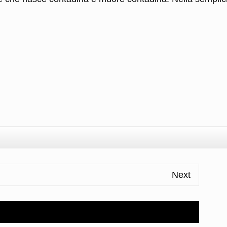
l
ondividi
Next