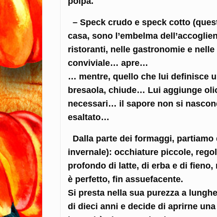
polpa.
– Speck crudo e speck cotto (questo
casa, sono l’embelma dell’accoglien
ristoranti, nelle gastronomie e nelle
conviviale… apre…
… mentre, quello che lui definisce u
bresaola, chiude… Lui aggiunge olio
necessari… il sapore non si nascond
esaltato…
Dalla parte dei formaggi, partiamo 
invernale): occhiature piccole, rego
profondo di latte, di erba e di fien
è perfetto, fin assuefacente.
Si presta nella sua purezza a lungh
di dieci anni e decide di aprirne un