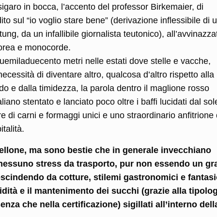
igaro in bocca, l’accento del professor Birkemaier, di
o sul “io voglio stare bene” (derivazione inflessibile di 
ung, da un infallibile giornalista teutonico), all’avvinazza
ntorea e monocorde.
duemiladuecento metri nelle estati dove stelle e vacche,
essità di diventare altro, qualcosa d’altro rispetto alla
ddo e dalla timidezza, la parola dentro il maglione rosso
taliano stentato e lanciato poco oltre i baffi lucidati dal s
di carni e formaggi unici e uno straordinario anfitrione 
talità.
itellone, ma sono bestie che in generale invecchiano
 nessuno stress da trasporto, pur non essendo un g
rescindendo da cotture, stilemi gastronomici e fantas
ità e il mantenimento dei succhi (grazie alla tipolog
nza che nella certificazione) sigillati all’interno dell