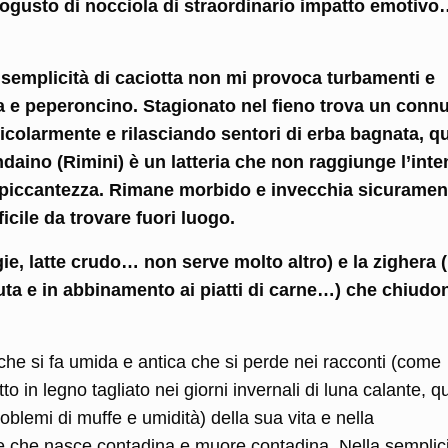
trogusto di nocciola di straordinario impatto emotiv
 semplicità di caciotta non mi provoca turbamenti e
a e peperoncino. Stagionato nel fieno trova un conn
icolarmente e rilasciando sentori di erba bagnata, q
ndaino (Rimini) è un latteria che non raggiunge l’inte
piccantezza. Rimane morbido e invecchia sicuramen
icile da trovare fuori luogo.
gie, latte crudo… non serve molto altro) e la zighera 
uta e in abbinamento ai piatti di carne…) che chiudo
che si fa umida e antica che si perde nei racconti (come
to in legno tagliato nei giorni invernali di luna calante, qu
roblemi di muffe e umidità) della sua vita e nella
nte che nasce contadina e muore contadina. Nella semplic