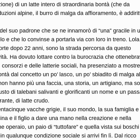
zione) di un latte intero di straordinaria bontà (che da
uzioni alpine, il burro di malga da affioramento, è addirit
del suo padrone che se ne innamorò di “una” gracile in 
lo e che lo convinse a portarla via con loro in treno. Lola
morte dopo 22 anni, sono la strada percorsa da questo
ità. Ha dovuto lottare contro la burocrazia che ottenebra
ei consorzi e delle latterie sociali, ha presenziato a mostre
ontà dal concetto un po’ lasco, un po’ sbiadito di malga a
on hanno più una faccia, una storia, un artigiano, ma so
to di talebani salivanti e glorificanti un nome e un pass
nte, di latte crudo.
entacinque vacche grigie, il suo mondo, la sua famiglia e 
ina e il figlio a dare una mano nella creazione e nella
e operaio, un paio di “tuttofare” e quella vista sui bosch
in qualunque condizione sociale si arrivi fin lì. Dal ricco