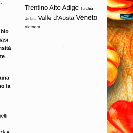
o…
Trentino Alto Adige
Turchia
Veneto
Valle d'Aosta
Umbria
Vietnam
ubio
uasi
nsità
te
(una
no la
elli
ità e