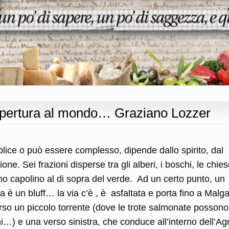
apertura al mondo… Graziano Lozzer
plice o può essere complesso, dipende dallo spirito, dal
ne. Sei frazioni disperse tra gli alberi, i boschi, le chie
no capolino al di sopra del verde. Ad un certo punto, un
a è un bluff… la via c’è , è asfaltata e porta fino a Malg
so un piccolo torrente (dove le trote salmonate possono
i…) e una verso sinistra, che conduce all’interno dell’Agr