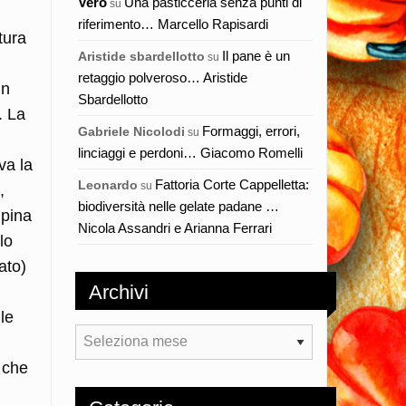
Vero
Una pasticceria senza punti di
su
riferimento… Marcello Rapisardi
tura
Il pane è un
Aristide sbardellotto
su
retaggio polveroso… Aristide
un
Sbardellotto
. La
Formaggi, errori,
Gabriele Nicolodi
su
linciaggi e perdoni… Giacomo Romelli
va la
Fattoria Corte Cappelletta:
Leonardo
su
,
biodiversità nelle gelate padane …
lpina
Nicola Assandri e Arianna Ferrari
lo
ato)
Archivi
le
Archivi
i che