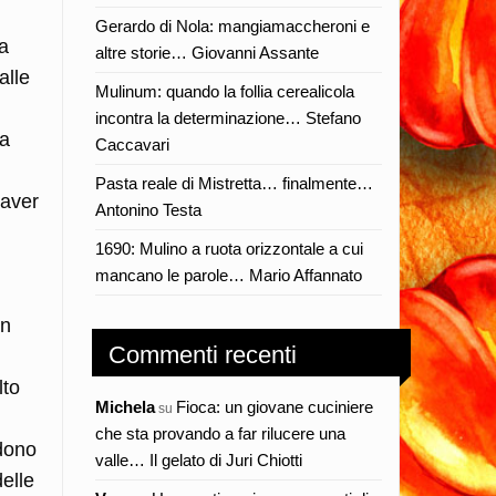
Gerardo di Nola: mangiamaccheroni e
la
altre storie… Giovanni Assante
alle
Mulinum: quando la follia cerealicola
incontra la determinazione… Stefano
na
Caccavari
Pasta reale di Mistretta… finalmente…
 aver
Antonino Testa
1690: Mulino a ruota orizzontale a cui
mancano le parole… Mario Affannato
in
Commenti recenti
lto
Michela
Fioca: un giovane cuciniere
su
che sta provando a far rilucere una
edono
valle… Il gelato di Juri Chiotti
delle