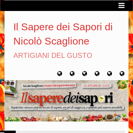
Il Sapere dei Sapori di
Nicolò Scaglione
ARTIGIANI DEL GUSTO
Home
Chi
Artigiani
Viaggi
Filosofia
Con
sono
del
del
del
gusto
gusto
gusto