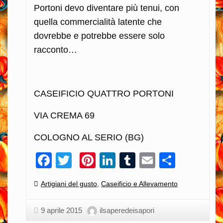
Portoni devo diventare più tenui, con
quella commercialità latente che
dovrebbe e potrebbe essere solo
racconto…
CASEIFICIO QUATTRO PORTONI
VIA CREMA 69
COLOGNO AL SERIO (BG)
Facebook
Twitter
Pinterest
LinkedIn
Tumblr
Email
Condiv
Categories:
Artigiani del gusto
,
Caseificio e Allevamento
9 aprile 2015
ilsaperedeisapori