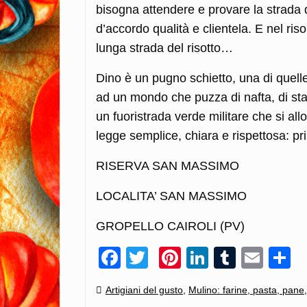
bisogna attendere e provare la strad
d’accordo qualità e clientela. E nel ris
lunga strada del risotto…
Dino è un pugno schietto, una di quel
ad un mondo che puzza di nafta, di stan
un fuoristrada verde militare che si a
legge semplice, chiara e rispettosa: pr
RISERVA SAN MASSIMO
LOCALITA’ SAN MASSIMO
GROPELLO CAIROLI (PV)
Facebook
Twitter
Pinterest
LinkedIn
Tumblr
Emai
C
Categories:
Artigiani del gusto
,
Mulino: farine, pasta, pane,