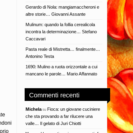
Gerardo di Nola: mangiamaccheroni e
altre storie… Giovanni Assante
Mulinum: quando la follia cerealicola
incontra la determinazione… Stefano
Caccavari
Pasta reale di Mistretta… finalmente…
Antonino Testa
1690: Mulino a ruota orizzontale a cui
mancano le parole… Mario Affannato
Commenti recenti
Michela
Fioca: un giovane cuciniere
su
ate
che sta provando a far rilucere una
andoni
valle… Il gelato di Juri Chiotti
orio