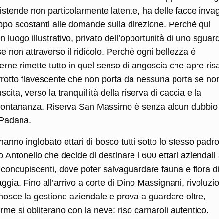
istende non particolarmente latente, ha delle facce invag
oppo scostanti alle domande sulla direzione. Perché qui
 luogo illustrativo, privato dell’opportunità di uno sguar
e non attraverso il ridicolo. Perché ogni bellezza è
rne rimette tutto in quel senso di angoscia che apre ris
terrotto flavescente che non porta da nessuna porta se no
cita, verso la tranquillità della riserva di caccia e la
 in lontananza. Riserva San Massimo è senza alcun dubbio 
a Padana.
anno inglobato ettari di bosco tutti sotto lo stesso padr
o Antonello che decide di destinare i 600 ettari aziendali
i concupiscenti, dove poter salvaguardare fauna e flora d
ia. Fino all’arrivo a corte di Dino Massignani, rivoluzi
nosce la gestione aziendale e prova a guardare oltre,
rme si obliterano con la neve: riso carnaroli autentico.