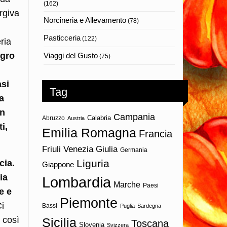
(162)
rgiva
Norcineria e Allevamento
(78)
Pasticceria
(122)
ria
egro
Viaggi del Gusto
(75)
asi
Tag
a
un
Campania
Calabria
Abruzzo
Austria
i,
Emilia Romagna
Francia
Friuli Venezia Giulia
Germania
Liguria
cia.
Giappone
ia
Lombardia
Marche
Paesi
e e
Piemonte
i
Bassi
Puglia
Sardegna
 così
Sicilia
Toscana
Slovenia
Svizzera