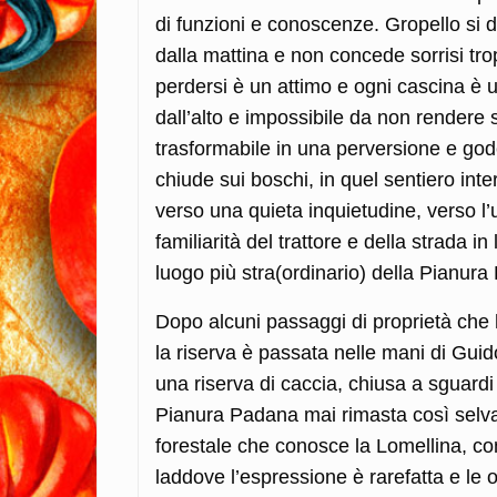
di funzioni e conoscenze. Gropello si d
dalla mattina e non concede sorrisi tr
perdersi è un attimo e ogni cascina è un
dall’alto e impossibile da non rendere s
trasformabile in una perversione e gode
chiude sui boschi, in quel sentiero in
verso una quieta inquietudine, verso l’us
familiarità del trattore e della strada
luogo più stra(ordinario) della Pianur
Dopo alcuni passaggi di proprietà che h
la riserva è passata nelle mani di Guid
una riserva di caccia, chiusa a sguard
Pianura Padana mai rimasta così selvagg
forestale che conosce la Lomellina, co
laddove l’espressione è rarefatta e le o