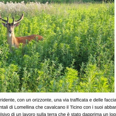
idente, con un orizzonte, una via trafficata e delle facci
entali di Lomellina che cavalcano il Ticino con i suoi abb
sivo di un lavoro sulla terra che è stato dapprima un log