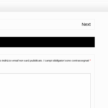
Next
uo indirizzo email non sarà pubblicato.
I campi obbligatori sono contrassegnati
*