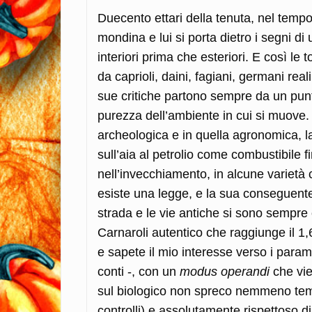
Duecento ettari della tenuta, nel tempo
mondina e lui si porta dietro i segni d
interiori prima che esteriori. E così le
da caprioli, daini, fagiani, germani real
sue critiche partono sempre da un punt
purezza dell’ambiente in cui si muove.
archeologica e in quella agronomica, l
sull’aia al petrolio come combustibile f
nell’invecchiamento, in alcune varietà 
esiste una legge, e la sua conseguente
strada e le vie antiche si sono sempr
Carnaroli autentico che raggiunge il 1
e sapete il mio interesse verso i parame
conti -, con un
modus operandi
che vien
sul biologico non spreco nemmeno tempo 
controlli) e assolutamente rispettoso d