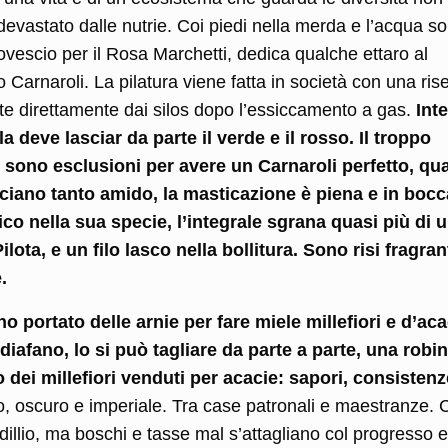
 devastato dalle nutrie. Coi piedi nella merda e l’acqua so
ovescio per il Rosa Marchetti, dedica qualche ettaro al
Carnaroli. La pilatura viene fatta in società con una rise
ate direttamente dai silos dopo l’essiccamento a gas.
Int
la deve lasciar da parte il verde e il rosso. Il troppo
 sono esclusioni per avere un Carnaroli perfetto, qu
asciano tanto amido, la masticazione è piena e in bocc
co nella sua specie, l’integrale sgrana quasi più di 
lota, e un filo lasco nella bollitura. Sono risi fragrant
.
 portato delle arnie per fare miele millefiori e d’aca
iafano, lo si può tagliare da parte a parte, una robin
o dei millefiori venduti per acacie: sapori, consistenz
, oscuro e imperiale. Tra case patronali e maestranze. C
idillio, ma boschi e tasse mal s’attagliano col progresso e