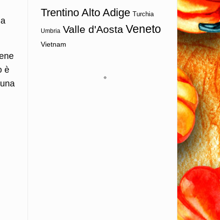
Trentino Alto Adige
Turchia
la
Veneto
Valle d'Aosta
Umbria
Vietnam
bene
o è
 una