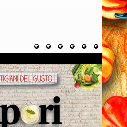
Home
Chi
Artigiani
Viaggi
Filosofia
Contatti
sono
del
del
del
gusto
gusto
gusto