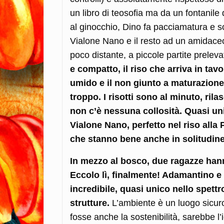
un libro di teosofia ma da un fontanile
al ginocchio, Dino fa pacciamatura e s
Vialone Nano e il resto ad un amidaceo 
poco distante, a piccole partite prelev
e compatto, il riso che arriva in tavo
umido e il non giunto a maturazione
troppo. I risotti sono al minuto, ril
non c’è nessuna collosità. Quasi uni
Vialone Nano, perfetto nel riso alla Pi
che stanno bene anche in solitudine
In mezzo al bosco, due ragazze hanno
Eccolo lì, finalmente! Adamantino e d
incredibile, quasi unico nello spettr
strutture.
L’ambiente è un luogo sicuro
fosse anche la sostenibilità, sarebbe l’