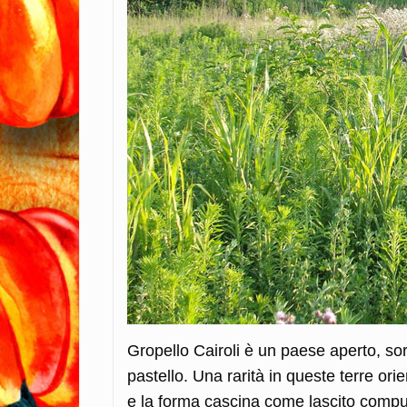
Gropello Cairoli è un paese aperto, sorr
pastello. Una rarità in queste terre ori
e la forma cascina come lascito compul