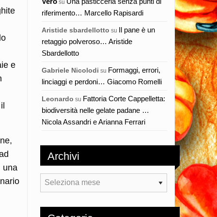
Vero
Una pasticceria senza punti di
su
hite
riferimento… Marcello Rapisardi
Il pane è un
Aristide sbardellotto
su
do
retaggio polveroso… Aristide
Sbardellotto
aie e
Formaggi, errori,
Gabriele Nicolodi
su
n
linciaggi e perdoni… Giacomo Romelli
Fattoria Corte Cappelletta:
Leonardo
su
il
biodiversità nelle gelate padane …
Nicola Assandri e Arianna Ferrari
one,
 ad
Archivi
i una
Archivi
onario