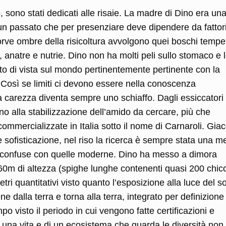
, sono stati dedicati alle risaie. La madre di Dino era un
i un passato che per presenziare deve dipendere da fattor
 torve ombre della risicoltura avvolgono quei boschi tempe
i, anatre e nutrie. Dino non ha molti peli sullo stomaco e 
o di vista sul mondo pertinentemente pertinente con la
 Così se limiti ci devono essere nella conoscenza
a carezza diventa sempre uno schiaffo. Dagli essiccatori
ino alla stabilizzazione dell’amido da cercare, più che
commercializzate in Italia sotto il nome di Carnaroli. Gia
 sofisticazione, nel riso la ricerca è sempre stata una 
e confuse con quelle moderne. Dino ha messo a dimora
,60m di altezza (spighe lunghe contenenti quasi 200 chicc
tri quantitativi visto quanto l’esposizione alla luce del s
e dalla terra e torna alla terra, integrato per definizione
visto il periodo in cui vengono fatte certificazioni e
i una vita e di un ecosistema che guarda le diversità non