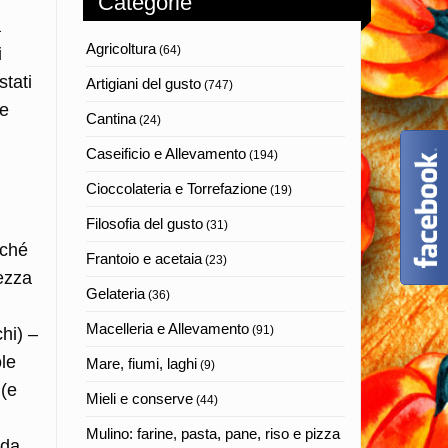
Categorie
a
Agricoltura
(64)
i
stati
Artigiani del gusto
(747)
le
Cantina
(24)
Caseificio e Allevamento
(194)
Cioccolateria e Torrefazione
(19)
Filosofia del gusto
(31)
cché
Frantoio e acetaia
(23)
mezza
Gelateria
(36)
Macelleria e Allevamento
(91)
hi) –
ole
Mare, fiumi, laghi
(9)
 (e
Mieli e conserve
(44)
Mulino: farine, pasta, pane, riso e pizza
 da