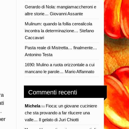
Gerardo di Nola: mangiamaccheroni e
altre storie… Giovanni Assante
Mulinum: quando la follia cerealicola
incontra la determinazione… Stefano
Caccavari
Pasta reale di Mistretta… finalmente…
Antonino Testa
1690: Mulino a ruota orizzontale a cui
mancano le parole… Mario Affannato
i
Commenti recenti
ra
ti
Michela
Fioca: un giovane cuciniere
su
.
che sta provando a far rilucere una
per
valle… Il gelato di Juri Chiotti