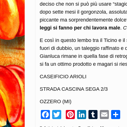
deciso che non si può più usare “stagi
dopo sette mesi il gorgonzola, assoluta
piccante ma sorprendentemente dolce?
leggi si fanno per chi lavora male
.
C’
E così in questo lembo tra il Ticino e il
fuori di dubbio, un taleggio raffinato e 
Gianluca rimane in quella fase di retrogu
si fa un ottimo prodotto e magari si r
CASEIFICIO ARIOLI
STRADA CASCINA SEGA 2/3
OZZERO (MI)
Facebook
Twitter
Pinterest
LinkedIn
Tumblr
Emai
C