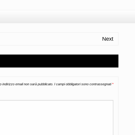
Next
uo indirizzo email non sarà pubblicato.
I campi obbligatori sono contrassegnati
*