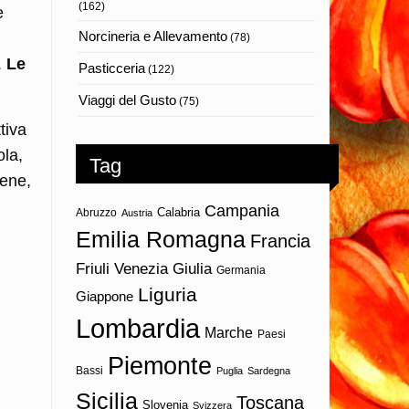
(162)
e
Norcineria e Allevamento
(78)
.
Le
Pasticceria
(122)
Viaggi del Gusto
(75)
tiva
ola,
Tag
bene,
Campania
Calabria
Abruzzo
Austria
Emilia Romagna
Francia
Friuli Venezia Giulia
Germania
Liguria
Giappone
Lombardia
Marche
Paesi
Piemonte
Bassi
Puglia
Sardegna
Sicilia
Toscana
Slovenia
Svizzera