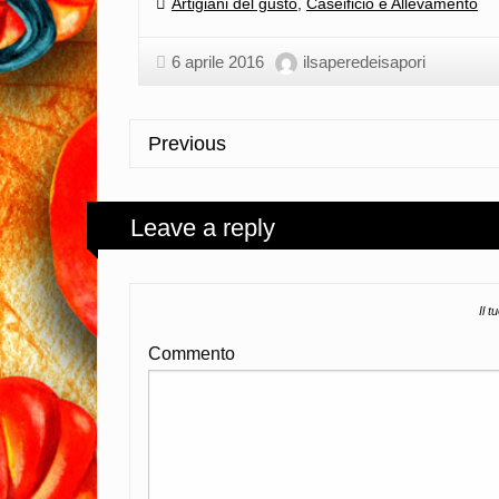
Categories:
Artigiani del gusto
,
Caseificio e Allevamento
6 aprile 2016
ilsaperedeisapori
Previous
Leave a reply
Il t
Commento