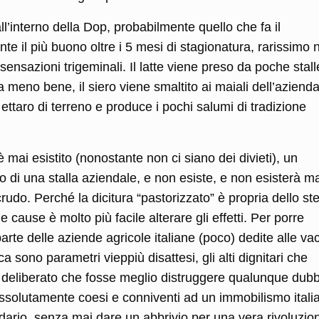
 all’interno della Dop, probabilmente quello che fa il
e il più buono oltre i 5 mesi di stagionatura, rarissimo 
 sensazioni trigeminali. Il latte viene preso da poche stall
ra meno bene, il siero viene smaltito ai maiali dell’aziend
ettaro di terreno e produce i pochi salumi di tradizione
mai esistito (nonostante non ci siano dei divieti), un
ato di una stalla aziendale, e non esiste, e non esisterà m
udo. Perché la dicitura “pastorizzato” è propria dello st
e cause è molto più facile alterare gli effetti. Per porre
arte delle aziende agricole italiane (poco) dedite alle va
a sono parametri vieppiù disattesi, gli alti dignitari che
 deliberato che fosse meglio distruggere qualunque dubb
 assolutamente coesi e conniventi ad un immobilismo itali
ndario, senza mai dare un abbrivio per una vera rivoluzio