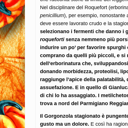
Nel disciplinare del Roquefort (erborin
penicillium
), per esempio, nonostante anc
deve essere lavorato crudo e la stagio
selezionano i fermenti che danno i gi
roqueforti
senza nemmeno più porsi d
indurire un po’ per favorire spurghi 
comprano da quelli più piccoli, e si
dell’erborinatura che, sviluppandos
donando morbidezza, proteolisi, lip
raggiunge l’apice della palatabilità,
assuefazione. E in quello di Gianluca
di chi lo ha assaggiato. I metilcheto
trova a nord del Parmigiano Reggia
Il Gorgonzola stagionato è pungente
gusto ma un dolore.
E così ha ragione