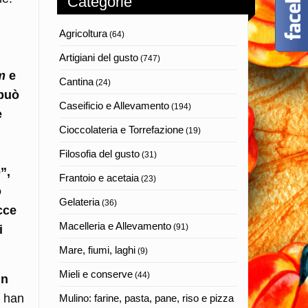
Categorie
Agricoltura
(64)
Artigiani del gusto
(747)
m
e
Cantina
(24)
 può
Caseificio e Allevamento
(194)
e
Cioccolateria e Torrefazione
(19)
Filosofia del gusto
(31)
”,
Frantoio e acetaia
(23)
o
Gelateria
(36)
cce
Macelleria e Allevamento
(91)
i
Mare, fiumi, laghi
(9)
Mieli e conserve
(44)
un
e han
Mulino: farine, pasta, pane, riso e pizza