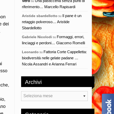
Vero
Una pasticceria senza punti di
su
riferimento… Marcello Rapisardi
Il pane è un
Aristide sbardellotto
non
su
retaggio polveroso… Aristide
e dei
Sbardellotto
a
Formaggi, errori,
Gabriele Nicolodi
su
linciaggi e perdoni… Giacomo Romelli
Fattoria Corte Cappelletta:
Leonardo
su
biodiversità nelle gelate padane …
ai
Nicola Assandri e Arianna Ferrari
esso
Archivi
cche,
Archivi
io,
ano
ne.