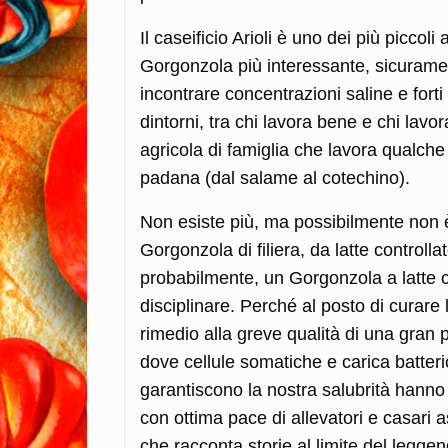
Il caseificio Arioli è uno dei più piccoli
Gorgonzola più interessante, sicurament
incontrare concentrazioni saline e forti
dintorni, tra chi lavora bene e chi lavo
agricola di famiglia che lavora qualche 
padana (dal salame al cotechino).
Non esiste più, ma possibilmente non è 
Gorgonzola di filiera, da latte controll
probabilmente, un Gorgonzola a latte cr
disciplinare. Perché al posto di curare l
rimedio alla greve qualità di una gran p
dove cellule somatiche e carica batteric
garantiscono la nostra salubrità hanno
con ottima pace di allevatori e casari
che racconta storie al limite del legge