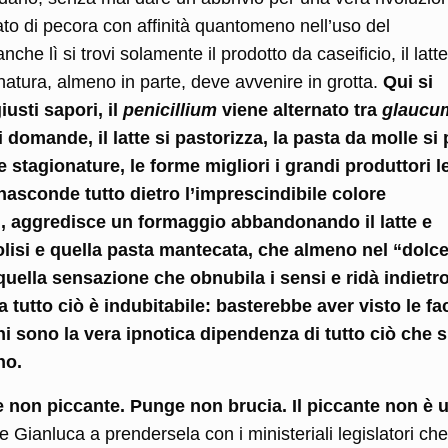
ato di pecora con affinità quantomeno nell’uso del
he lì si trovi solamente il prodotto da caseificio, il latte
natura, almeno in parte, deve avvenire in grotta.
Qui si
usti sapori, il
penicillium
viene alternato tra
glaucu
omande, il latte si pastorizza, la pasta da molle si
e stagionature, le forme migliori i grandi produttori l
 nasconde tutto dietro l’imprescindibile colore
i, aggredisce un formaggio abbandonando il latte e
olisi e quella pasta mantecata, che almeno nel “dolce
 quella sensazione che obnubila i sensi e ridà indietr
 tutto ciò è indubitabile: basterebbe aver visto le fa
ni sono la vera ipnotica dipendenza di tutto ciò che s
no.
 non piccante. Punge non brucia. Il piccante non è 
 Gianluca a prendersela con i ministeriali legislatori ch