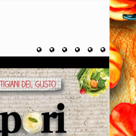
Home
Chi
Artigiani
Viaggi
Filosofia
Contatti
sono
del
del
del
gusto
gusto
gusto