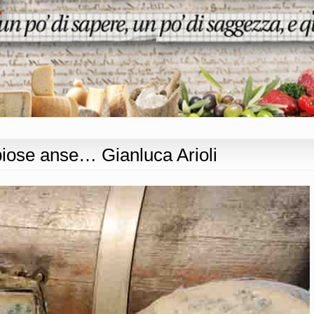
biose anse… Gianluca Arioli