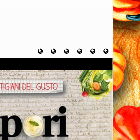
Home
Chi
Artigiani
Viaggi
Filosofia
Contatti
sono
del
del
del
gusto
gusto
gusto