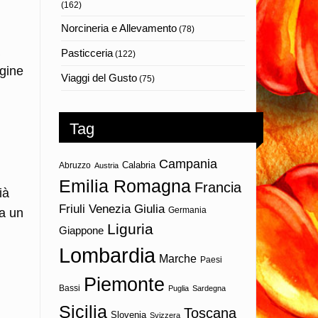
(162)
Norcineria e Allevamento
(78)
Pasticceria
(122)
igine
Viaggi del Gusto
(75)
Tag
Campania
Calabria
Abruzzo
Austria
Emilia Romagna
Francia
ià
Friuli Venezia Giulia
Germania
ma un
Liguria
Giappone
Lombardia
Marche
Paesi
Piemonte
Bassi
Puglia
Sardegna
Sicilia
Toscana
Slovenia
Svizzera