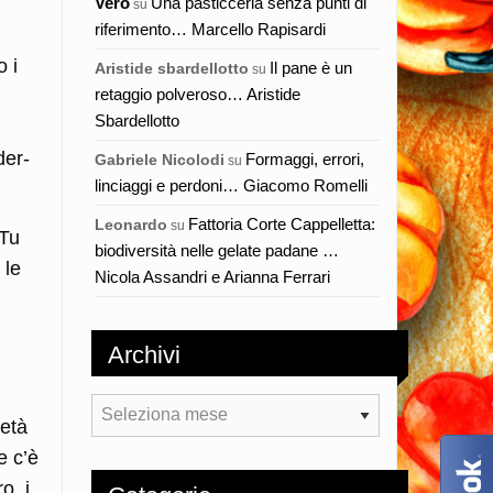
Vero
Una pasticceria senza punti di
su
riferimento… Marcello Rapisardi
o i
Il pane è un
Aristide sbardellotto
su
retaggio polveroso… Aristide
Sbardellotto
i
der-
Formaggi, errori,
Gabriele Nicolodi
su
linciaggi e perdoni… Giacomo Romelli
Fattoria Corte Cappelletta:
Leonardo
su
 Tu
biodiversità nelle gelate padane …
 le
Nicola Assandri e Arianna Ferrari
Archivi
Archivi
metà
e c’è
o, i