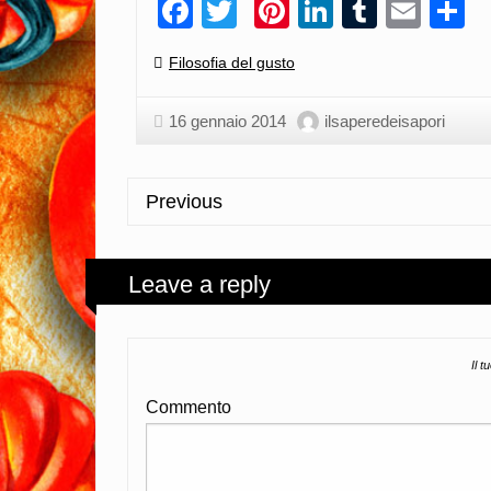
Facebook
Twitter
Pinterest
LinkedIn
Tumblr
Emai
C
Categories:
Filosofia del gusto
16 gennaio 2014
ilsaperedeisapori
Previous
Leave a reply
Il t
Commento