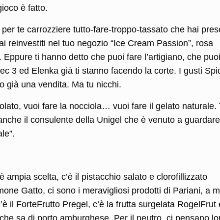
ioco è fatto.
le per te carrozziere tutto-fare-troppo-tassato che hai pres
hai reinvestiti nel tuo negozio “Ice Cream Passion”, rosa
. Eppure ti hanno detto che puoi fare l’artigiano, che puo
ec 3 ed Elenka già ti stanno facendo la corte. I gusti Spi
o già una vendita. Ma tu nicchi.
ccolato, vuoi fare la nocciola… vuoi fare il gelato naturale.
o anche il consulente della Unigel che è venuto a guardare
ale”.
’è ampia scelta, c’è il pistacchio salato e clorofillizzato
mone Gatto, ci sono i meravigliosi prodotti di Pariani, a 
’è il ForteFrutto Pregel, c’è la frutta surgelata RogelFrut 
che sa di porto amburghese. Per il neutro, ci pensano lor