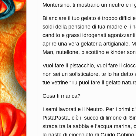
Montersino, ti mostrano un neutro e il g
Bilanciare il tuo gelato è troppo diffici
soldi della pensione di tua madre e li 
candito e grassi idrogenati agonizzanti
aprire una vera gelateria artigianale. M
Man, nutellone, biscottino e kinder son
Vuoi fare il pistacchio, vuoi fare il cio
non sei un sofisticatore, te lo ha dett
tue vetrine “Tu puoi fare il gelato natur
Cosa ti manca?
I semi lavorati e il Neutro. Per i primi c
PistaPasta, c’è il succo di limone di Si
strada tra la sabbia e l’acqua marina, c
la pasta di cioccolato di Guido Gobino 