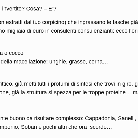
, invertito? Cosa? – E’?
n estratti dal tuo corpicino) che ingrassano le tasche già
o migliaia di euro in consulenti consulenzianti: ecco l’or
ma o cocco
e) della macellazione: unghie, grasso, corna…
rittico, già metti tutti i profumi di sintesi che trovi in giro, g
ne, già la struttura si spezza per le troppe proteine… 
ente buono da risultare complesso: Cappadonia, Sanelli,
 Pomponio, Soban e pochi altri che ora scordo…