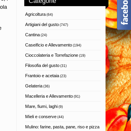
Categorie
iola
Agricoltura
(64)
Artigiani del gusto
(747)
e
Cantina
(24)
Caseificio e Allevamento
(194)
Cioccolateria e Torrefazione
(19)
Filosofia del gusto
(31)
Frantoio e acetaia
(23)
Gelateria
(36)
Macelleria e Allevamento
(91)
Mare, fiumi, laghi
(9)
Mieli e conserve
(44)
Mulino: farine, pasta, pane, riso e pizza