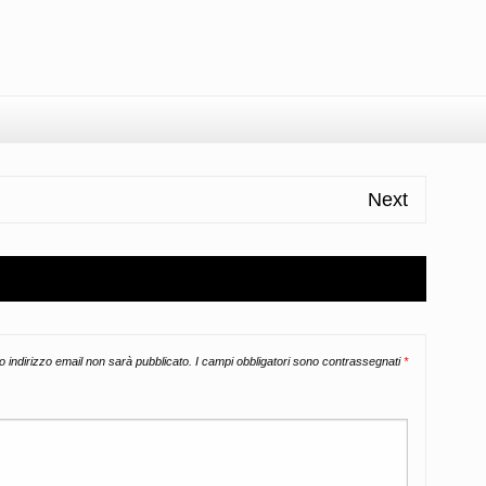
l
ondividi
Next
uo indirizzo email non sarà pubblicato.
I campi obbligatori sono contrassegnati
*