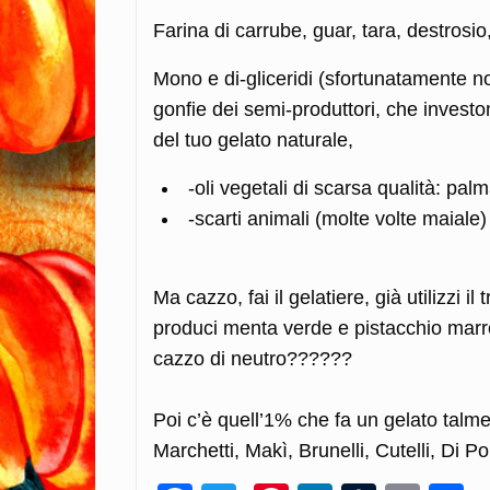
Farina di carrube, guar, tara, destrosio
Mono e di-gliceridi (sfortunatamente no
gonfie dei semi-produttori, che investon
del tuo gelato naturale,
-oli vegetali di scarsa qualità: pal
-scarti animali (molte volte maial
Ma cazzo, fai il gelatiere, già utilizzi il t
produci menta verde e pistacchio marro
cazzo di neutro??????
Poi c’è quell’1% che fa un gelato talm
Marchetti, Makì, Brunelli, Cutelli, Di