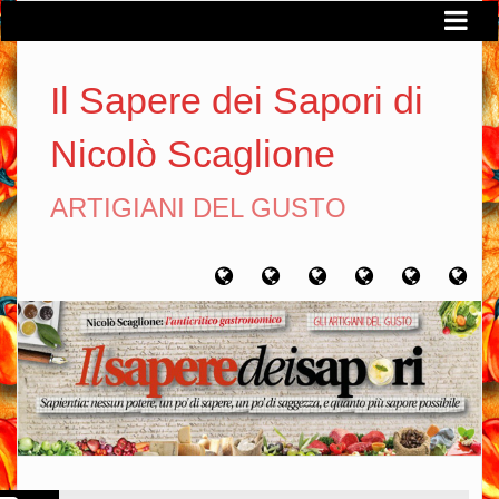
Il Sapere dei Sapori di
Nicolò Scaglione
ARTIGIANI DEL GUSTO
Home
Chi
Artigiani
Viaggi
Filosofia
Con
sono
del
del
del
gusto
gusto
gusto