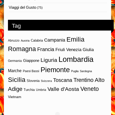
Viaggi del Gusto
(75)
Tag
Emilia
Campania
Calabria
Abruzzo
Austria
Romagna
Francia
Friuli Venezia Giulia
Lombardia
Liguria
Giappone
Germania
Piemonte
Marche
Paesi Bassi
Puglia
Sardegna
Sicilia
Trentino Alto
Toscana
Slovenia
Svizzera
Veneto
Adige
Valle d'Aosta
Turchia
Umbria
Vietnam