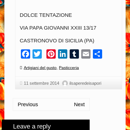
DOLCE TENTAZIONE
VIA PAPA GIOVANNI XXIII 13/17
CASTRONOVO DI SICILIA (PA)
Facebook
Twitter
Pinterest
LinkedIn
Tumblr
Email
Condiv
Categories:
Artigiani del gusto
,
Pasticceria
11 settembre 2014
ilsaperedeisapori
Previous
Next
Leave a reply