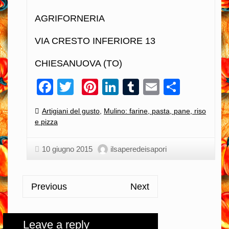
AGRIFORNERIA
VIA CRESTO INFERIORE 13
CHIESANUOVA (TO)
Facebook
Twitter
Pinterest
LinkedIn
Tumblr
Email
Condiv
Categories:
Artigiani del gusto
,
Mulino: farine, pasta, pane, riso
e pizza
10 giugno 2015
ilsaperedeisapori
Previous
Next
Leave a reply