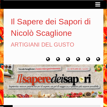
Il Sapere dei Sapori di
Nicolò Scaglione
ARTIGIANI DEL GUSTO
Home
Chi
Artigiani
Viaggi
Filosofia
Con
sono
del
del
del
gusto
gusto
gusto