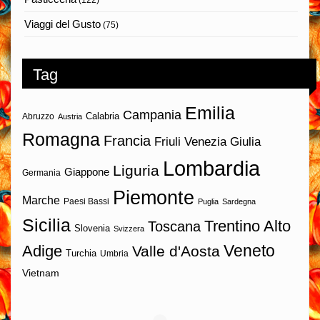
Viaggi del Gusto
(75)
Tag
Emilia
Campania
Calabria
Abruzzo
Austria
Romagna
Francia
Friuli Venezia Giulia
Lombardia
Liguria
Giappone
Germania
Piemonte
Marche
Paesi Bassi
Puglia
Sardegna
Sicilia
Trentino Alto
Toscana
Slovenia
Svizzera
Veneto
Adige
Valle d'Aosta
Turchia
Umbria
Vietnam