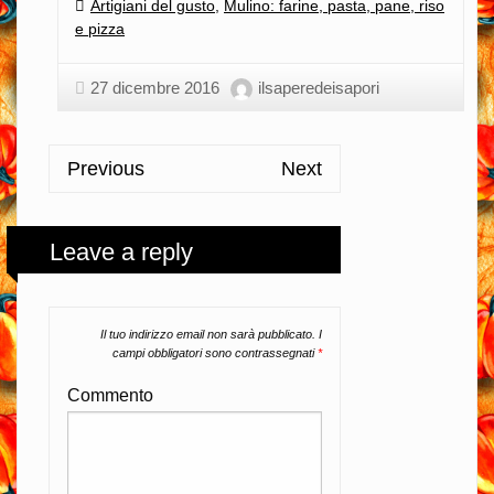
Categories:
Artigiani del gusto
,
Mulino: farine, pasta, pane, riso
e pizza
27 dicembre 2016
ilsaperedeisapori
Previous
Next
Leave a reply
Il tuo indirizzo email non sarà pubblicato.
I
campi obbligatori sono contrassegnati
*
Commento