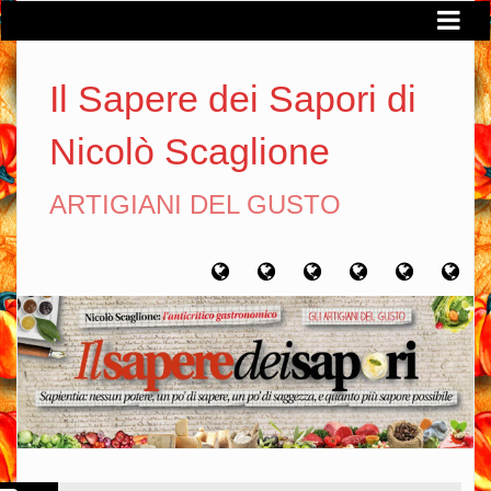
Il Sapere dei Sapori di
Nicolò Scaglione
ARTIGIANI DEL GUSTO
Home
Chi
Artigiani
Viaggi
Filosofia
Con
sono
del
del
del
gusto
gusto
gusto