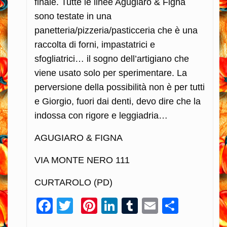
finale. Tutte le linee Agugiaro & Figna
sono testate in una
panetteria/pizzeria/pasticceria che è una
raccolta di forni, impastatrici e
sfogliatrici… il sogno dell’artigiano che
viene usato solo per sperimentare. La
perversione della possibilità non è per tutti
e Giorgio, fuori dai denti, devo dire che la
indossa con rigore e leggiadria…
AGUGIARO & FIGNA
VIA MONTE NERO 111
CURTAROLO (PD)
Facebook
Twitter
Pinterest
LinkedIn
Tumblr
Email
Condiv