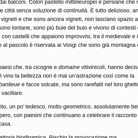
i dai balconi. Colori pastello mitteleuropei e persiane che
e città senza soluzione di continuità. È tutto delizioso, 
no vigneti e che sono ancora vigneti, non lasciano spazio a
sono lontane, sono più buie del buio e vivono di contesti
con castelli che appaiono improvvisi, tra il medievale e i
ie al pascolo è riservata ai Vosgi che sono già montagna 
 paesi che, tra cicogne e
domaine
vitivinicoli, hanno deci
c’è vino la bellezza non è mai un’astrazione così come la
banlieue
e facce solcate, ma sono rarefatti nel loro ghett
vacillare.
to, un po’ tedesco, molto geometrico, assolutamente bel
ero, con paesini che continuano a celebrare il racconto
casa.
attoria biodinamica. Rischio la provocazione ma