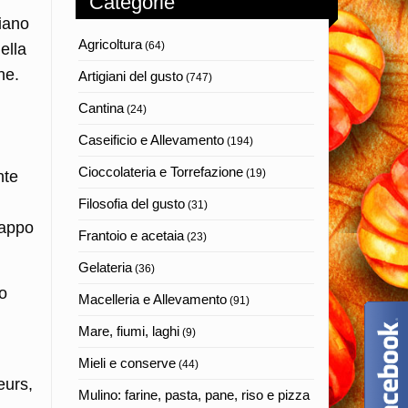
Categorie
iano
Agricoltura
(64)
ella
ne.
Artigiani del gusto
(747)
Cantina
(24)
Caseificio e Allevamento
(194)
Cioccolateria e Torrefazione
(19)
nte
Filosofia del gusto
(31)
cappo
Frantoio e acetaia
(23)
Gelateria
(36)
no
Macelleria e Allevamento
(91)
Mare, fiumi, laghi
(9)
Mieli e conserve
(44)
eurs,
Mulino: farine, pasta, pane, riso e pizza