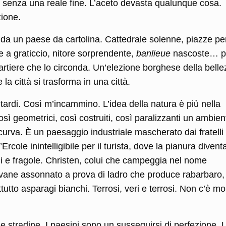
e senza una reale fine. L’aceto devasta qualunque cosa.
zione.
le da un paese da cartolina. Cattedrale solenne, piazze pe
se a graticcio, nitore sorprendente,
banlieue
nascoste… p
artiere che lo circonda. Un’elezione borghese della belle
a città si trasforma in una città.
tardi. Così m’incammino. L’idea della natura è più nella
osì geometrici, così costruiti, così paralizzanti un ambien
urva. È un paesaggio industriale mascherato dai fratelli
cole inintelligibile per il turista, dove la pianura divent
 e fragole. Christen, colui che campeggia nel nome
ovane assonnato a prova di ladro che produce rabarbaro,
utto asparagi bianchi. Terrosi, veri e terrosi. Non c’è mo
le stradine. I paesini sono un susseguirsi di perfezione. 