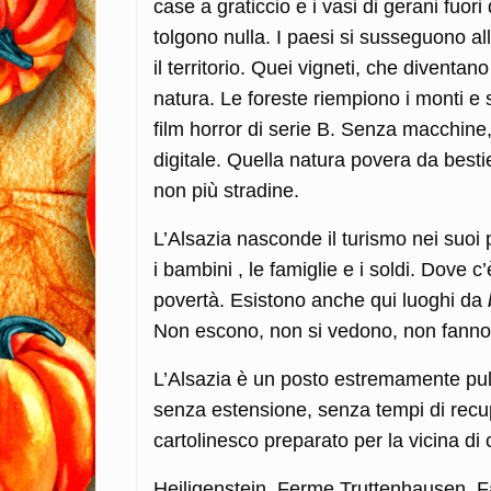
case a graticcio e i vasi di gerani fuor
tolgono nulla. I paesi si susseguono all
il territorio. Quei vigneti, che diventa
natura. Le foreste riempiono i monti e 
film horror di serie B. Senza macchine, 
digitale. Quella natura povera da best
non più stradine.
L’Alsazia nasconde il turismo nei suoi
i bambini , le famiglie e i soldi. Dove 
povertà. Esistono anche qui luoghi da
Non escono, non si vedono, non fanno 
L’Alsazia è un posto estremamente puli
senza estensione, senza tempi di recup
cartolinesco preparato per la vicina di 
Heiligenstein. Ferme Truttenhausen. F