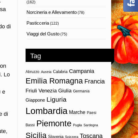
.
(162)
osa
Norcineria e Allevamento
(78)
Pasticceria
(122)
do di
Viaggi del Gusto
(75)
Tag
con
Campania
Calabria
Abruzzo
Austria
i. Lo
Emilia Romagna
Francia
Friuli Venezia Giulia
s
e
Germania
Liguria
Giappone
Lombardia
Marche
Paesi
e di
Piemonte
Bassi
Puglia
Sardegna
te,
Sicilia
Toscana
Slovenia
Svizzera