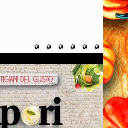
Home
Chi
Artigiani
Viaggi
Filosofia
Contatti
sono
del
del
del
gusto
gusto
gusto