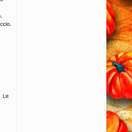
,
iccio.
Le