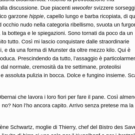
dalla discussione. Due piacenti
wwoofer
svizzere sorsegg
tico garzone
hippie
, capello lungo e barba ricopiata, di qu
 occhio nudo nella categoria ribellismo, svuota un furgo
 la bottega e le spiegazioni. Sono tornati da poco da un
o tutto. Così mi lascio conquistare dalle straordinarie
, e da una forma di Munster da oltre mezzo kilo. Qui è
produca. Prescindendo da tutto, l’assaggio è particolarme
dal normale, cremosità da tre settimane, proteolisi
 assoluta pulizia in bocca. Dolce e fungino insieme. S
bernai che lavora i loro fiori per fare il pane. Così alme
 no? Non l’ho ancora capito. Arrivo senza pretese ma la
ène Schwartz, moglie di Thierry, chef del Bistro des Sav