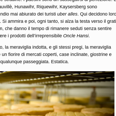
beauvillè, Hunawihr, Riquewihr, Kaysersberg sono
dio mai abiurato dei turisti
uber alles
. Qui decidono loro
 Si ammira e poi, ogni tanto, si alza la testa verso il grat
m, che danno il tempo di rimanere seduti senza sentire
re i prodotti dell’irreprensibile
Oncle Hansi
.
o, la meraviglia indotta, e gli stessi pregi, la meraviglia
 un fiorire di mercati coperti, case inclinate, giostrine e
i qualunque passeggiata. Estatica.