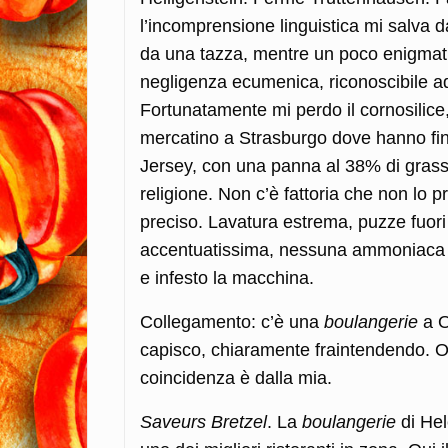
l’incomprensione linguistica mi salva 
da una tazza, mentre un poco enigma
negligenza ecumenica, riconoscibile ad
Fortunatamente mi perdo il cornosilice,
mercatino a Strasburgo dove hanno finit
Jersey, con una panna al 38% di grassi
religione. Non c’è fattoria che non lo 
preciso. Lavatura estrema, puzze fuori 
accentuatissima, nessuna ammoniaca e
e infesto la macchina.
Collegamento: c’è una
boulangerie
a O
capisco, chiaramente fraintendendo. O
coincidenza è dalla mia.
Saveurs Bretzel
. La
boulangerie
di Hel