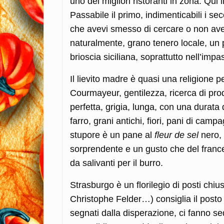
uno dei migliori ristoranti in zona. Qui i
Passabile il primo, indimenticabili i 
che avevi smesso di cercare o non avev
naturalmente, grano tenero locale, un 
brioscia siciliana, soprattutto nell’imp
Il lievito madre è quasi una religione p
Courmayeur, gentilezza, ricerca di prod
perfetta, grigia, lunga, con una durata 
farro, grani antichi, fiori, pani di cam
stupore è un pane al
fleur de sel
nero,
sorprendente e un gusto che del france
da salivanti per il burro.
Strasburgo è un florilegio di posti chius
Christophe Felder…) consiglia il posto p
segnati dalla disperazione, ci fanno s