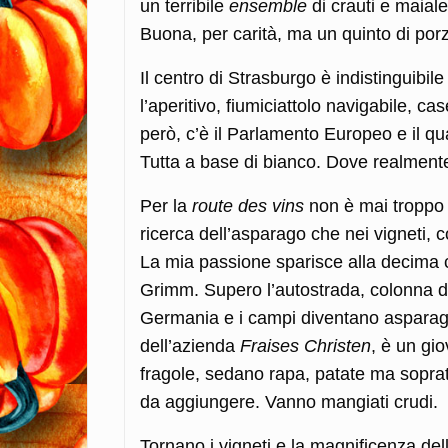
un terribile
ensemble
di crauti e maial
Buona, per carità, ma un quinto di por
Il centro di Strasburgo è indistinguibi
l’aperitivo, fiumiciattolo navigabile, ca
però, c’è il Parlamento Europeo e il qu
Tutta a base di bianco. Dove realmente l
Per la
route des vins
non è mai troppo 
ricerca dell’asparago che nei vigneti, c
La mia passione sparisce alla decima c
Grimm. Supero l’autostrada, colonna d’Er
Germania e i campi diventano asparagi
dell’azienda
Fraises Christen
, è un gi
fragole, sedano rapa, patate ma sopratt
da aggiungere. Vanno mangiati crudi.
Tornano i vigneti e la magnificenza del