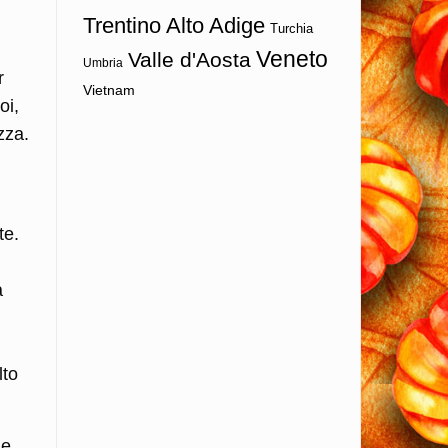
Trentino Alto Adige
Turchia
Veneto
Valle d'Aosta
Umbria
r
Vietnam
oi,
zza.
te.
a
lto
Le