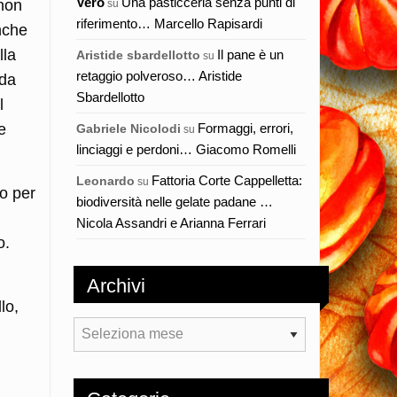
Vero
Una pasticceria senza punti di
 non
su
riferimento… Marcello Rapisardi
anche
lla
Il pane è un
Aristide sbardellotto
su
retaggio polveroso… Aristide
 da
Sbardellotto
l
Formaggi, errori,
e
Gabriele Nicolodi
su
linciaggi e perdoni… Giacomo Romelli
Fattoria Corte Cappelletta:
Leonardo
su
so per
biodiversità nelle gelate padane …
Nicola Assandri e Arianna Ferrari
o.
Archivi
lo,
Archivi