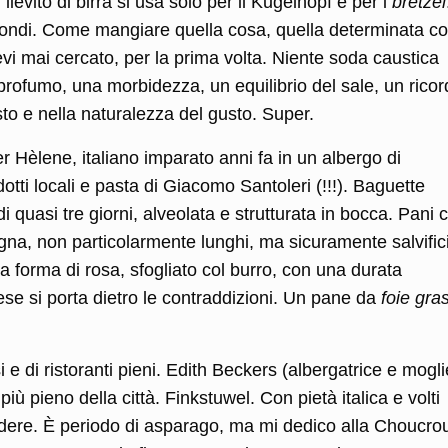
l lievito di birra si usa solo per il Kugelhopf e per i
bretzel
secondi. Come mangiare quella cosa, quella determinata c
i mai cercato, per la prima volta. Niente soda caustica
profumo, una morbidezza, un equilibrio del sale, un ricor
asto e nella naturalezza del gusto. Super.
er Hèlene, italiano imparato anni fa in un albergo di
otti locali e pasta di Giacomo Santoleri (!!!). Baguette
di quasi tre giorni, alveolata e strutturata in bocca. Pani 
pagna, non particolarmente lunghi, ma sicuramente salvific
 a forma di rosa, sfogliato col burro, con una durata
se si porta dietro le contraddizioni. Un pane da
foie gra
i e di ristoranti pieni. Edith Beckers (albergatrice e mogli
iù pieno della città. Finkstuwel. Con pietà italica e volti
edere. È periodo di asparago, ma mi dedico alla Choucrou