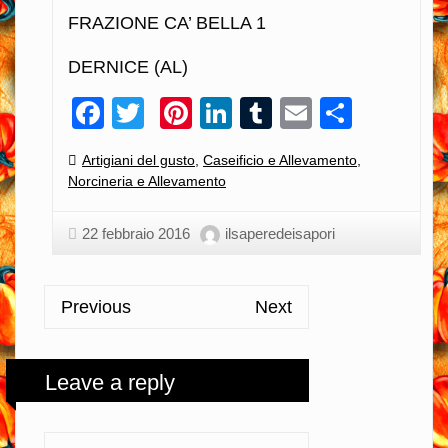
FRAZIONE CA’ BELLA 1
DERNICE (AL)
Facebook
Twitter
Pinterest
LinkedIn
Tumblr
Email
Condiv
Categories:
Artigiani del gusto
,
Caseificio e Allevamento
,
Norcineria e Allevamento
22 febbraio 2016
ilsaperedeisapori
Previous
Next
Leave a reply