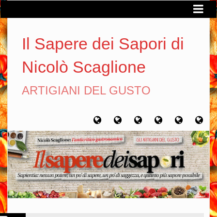
Il Sapere dei Sapori di
Nicolò Scaglione
ARTIGIANI DEL GUSTO
Home
Chi
Artigiani
Viaggi
Filosofia
Con
sono
del
del
del
gusto
gusto
gusto