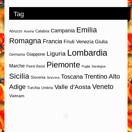
Tag
Emilia
Campania
Calabria
Abruzzo
Austria
Romagna
Francia
Friuli Venezia Giulia
Lombardia
Liguria
Giappone
Germania
Piemonte
Marche
Paesi Bassi
Puglia
Sardegna
Sicilia
Trentino Alto
Toscana
Slovenia
Svizzera
Veneto
Adige
Valle d'Aosta
Turchia
Umbria
Vietnam