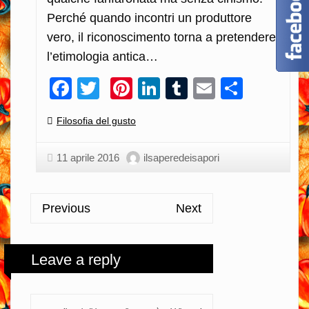
Perché quando incontri un produttore
vero, il riconoscimento torna a pretendere
l’etimologia antica…
Facebook
Twitter
Pinterest
LinkedIn
Tumblr
Email
Condiv
Categories:
Filosofia del gusto
11 aprile 2016
ilsaperedeisapori
Previous
Next
Leave a reply