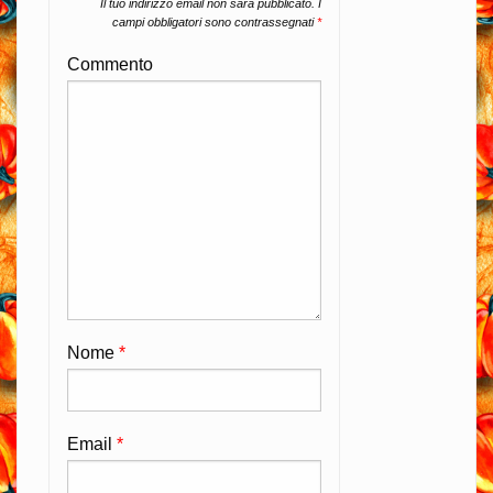
Il tuo indirizzo email non sarà pubblicato.
I
campi obbligatori sono contrassegnati
*
Commento
Nome
*
Email
*