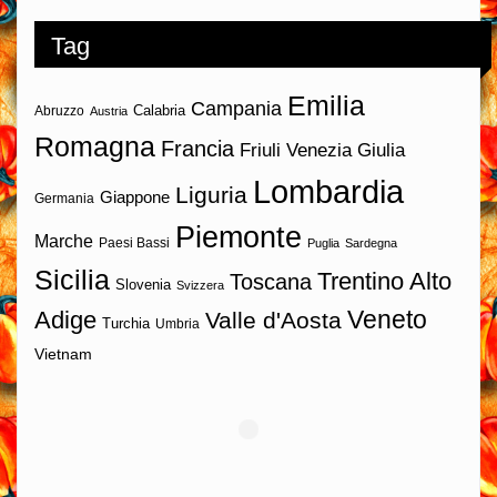
Tag
Emilia
Campania
Calabria
Abruzzo
Austria
Romagna
Francia
Friuli Venezia Giulia
Lombardia
Liguria
Giappone
Germania
Piemonte
Marche
Paesi Bassi
Puglia
Sardegna
Sicilia
Trentino Alto
Toscana
Slovenia
Svizzera
Veneto
Adige
Valle d'Aosta
Turchia
Umbria
Vietnam