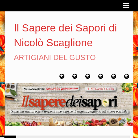
Il Sapere dei Sapori di
Nicolò Scaglione
ARTIGIANI DEL GUSTO
Home
Chi
Artigiani
Viaggi
Filosofia
Con
sono
del
del
del
gusto
gusto
gusto