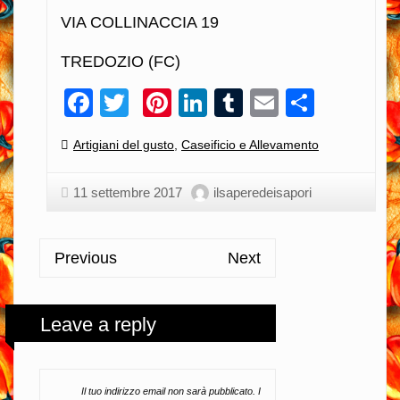
VIA COLLINACCIA 19
TREDOZIO (FC)
Facebook
Twitter
Pinterest
LinkedIn
Tumblr
Email
Condiv
Categories:
Artigiani del gusto
,
Caseificio e Allevamento
11 settembre 2017
ilsaperedeisapori
Previous
Next
Leave a reply
Il tuo indirizzo email non sarà pubblicato.
I