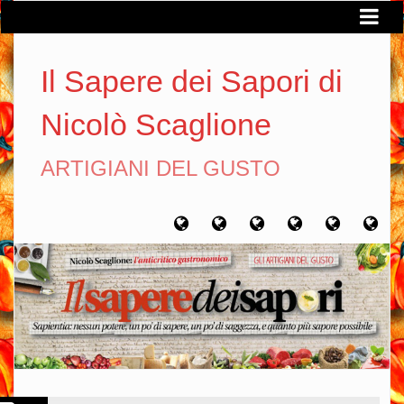
Il Sapere dei Sapori di
Nicolò Scaglione
ARTIGIANI DEL GUSTO
Home
Chi
Artigiani
Viaggi
Filosofia
Con
sono
del
del
del
gusto
gusto
gusto