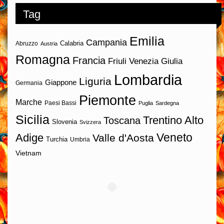
Tag
Emilia
Campania
Calabria
Abruzzo
Austria
Romagna
Francia
Friuli Venezia Giulia
Lombardia
Liguria
Giappone
Germania
Piemonte
Marche
Paesi Bassi
Puglia
Sardegna
Sicilia
Trentino Alto
Toscana
Slovenia
Svizzera
Veneto
Adige
Valle d'Aosta
Turchia
Umbria
Vietnam