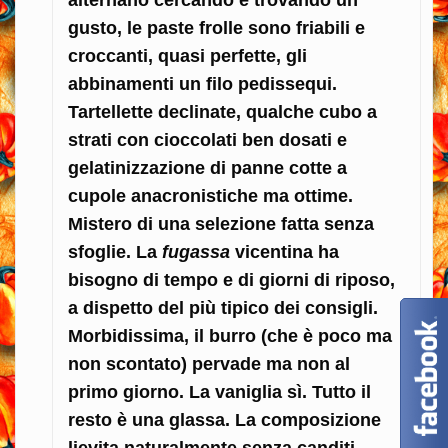
alternano cercando e trovando un
gusto, le paste frolle sono friabili e
croccanti, quasi perfette, gli
abbinamenti un filo pedissequi.
Tartellette declinate, qualche cubo a
strati con cioccolati ben dosati e
gelatinizzazione di panne cotte a
cupole anacronistiche ma ottime.
Mistero di una selezione fatta senza
sfoglie. La
fugassa
vicentina ha
bisogno di tempo e di giorni di riposo,
a dispetto del più tipico dei consigli.
Morbidissima, il burro (che è poco ma
non scontato) pervade ma non al
primo giorno. La vaniglia sì. Tutto il
resto è una glassa. La composizione