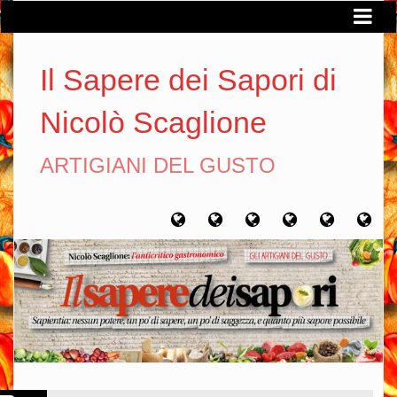
Il Sapere dei Sapori di
Nicolò Scaglione
ARTIGIANI DEL GUSTO
Home
Chi
Artigiani
Viaggi
Filosofia
Con
sono
del
del
del
gusto
gusto
gusto