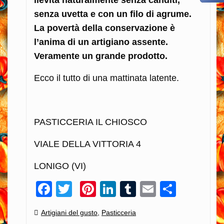
lievita naturalmente senza canditi,
senza uvetta e con un filo di agrume.
La povertà della conservazione è
l’anima di un artigiano assente.
Veramente un grande prodotto.
Ecco il tutto di una mattinata latente.
PASTICCERIA IL CHIOSCO
VIALE DELLA VITTORIA 4
LONIGO (VI)
Facebook
Twitter
Pinterest
LinkedIn
Tumblr
Email
Condiv
Categories:
Artigiani del gusto
,
Pasticceria