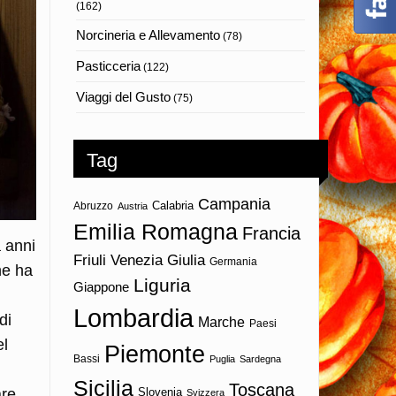
(162)
Norcineria e Allevamento
(78)
Pasticceria
(122)
Viaggi del Gusto
(75)
Tag
Campania
Calabria
Abruzzo
Austria
Emilia Romagna
Francia
a anni
Friuli Venezia Giulia
Germania
he ha
Liguria
Giappone
Lombardia
di
Marche
Paesi
el
Piemonte
Bassi
Puglia
Sardegna
Sicilia
Toscana
Slovenia
are,
Svizzera