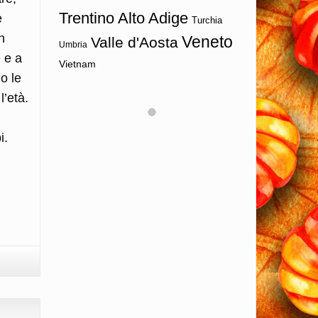
Trentino Alto Adige
e
Turchia
n
Veneto
Valle d'Aosta
Umbria
e e a
Vietnam
o le
l’età.
i.