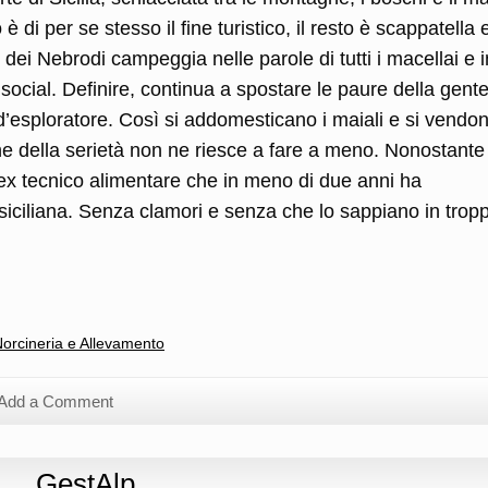
 di per se stesso il fine turistico, il resto è scappatella 
o dei Nebrodi campeggia nelle parole di tutti i macellai e i
o social. Definire, continua a spostare le paure della gent
à d’esploratore. Così si addomesticano i maiali e si vendon
e della serietà non ne riesce a fare a meno. Nonostante 
n ex tecnico alimentare che in meno di due anni ha
 siciliana. Senza clamori e senza che lo sappiano in tropp
l
ondividi
orcineria e Allevamento
Add a Comment
na… GestAlp