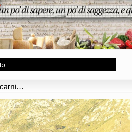
to
 carni…