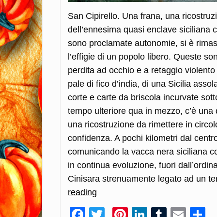
San Cipirello. Una frana, una ricostru
dell’ennesima quasi enclave siciliana ch
sono proclamate autonomie, si è rimasti
l’effigie di un popolo libero. Queste so
perdita ad occhio e a retaggio violento 
pale di fico d’india, di una Sicilia ass
corte e carte da briscola incurvate sotto
tempo ulteriore qua in mezzo, c’è una
una ricostruzione da rimettere in circo
confidenza. A pochi kilometri dal centr
comunicando la vacca nera siciliana c
in continua evoluzione, fuori dall’ordin
Cinisara strenuamente legato ad un ter
reading
La
vacca
Facebook
Twitter
Pinterest
LinkedIn
Tumblr
Emai
C