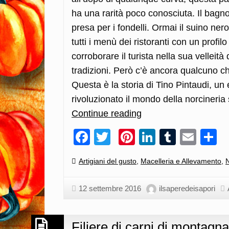
ha una rarità poco conosciuta. Il bagno è
presa per i fondelli. Ormai il suino ner
tutti i menù dei ristoranti con un profil
corroborare il turista nella sua velleit
tradizioni. Però c’è ancora qualcuno ch
Questa è la storia di Tino Pintaudi, u
rivoluzionato il mondo della norcineria
Continue reading
Ti.Pi.Ca:
un
Facebook
Twitter
Pinterest
LinkedIn
Tumblr
Emai
C
norcino
può
Categories:
Artigiani del gusto
,
Macelleria e Allevamento
,
N
salvare
la
12 settembre 2016
ilsaperedeisapori
Sicilia?…
Tino
Filiere di carni di montag
Pintaudi