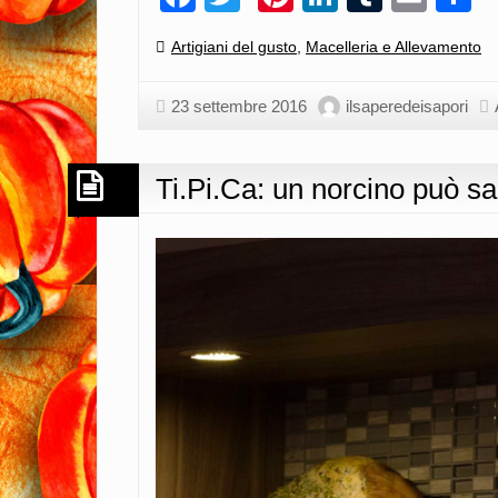
Cinisara
e
Categories:
Artigiani del gusto
,
Macelleria e Allevamento
le
sue
23 settembre 2016
ilsaperedeisapori
carni…
Ti.Pi.Ca: un norcino può sa