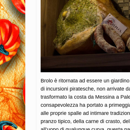
Brolo è ritornata ad essere un giardino
di incursioni piratesche, non arrivate
trasformato la costa da Messina a Pale
consapevolezza ha portato a primeggiare
alle proprie spalle ad intimare tradizio
pranzo tipico, della carne di crasto, d
all’uopo di qualunque curva, questa part