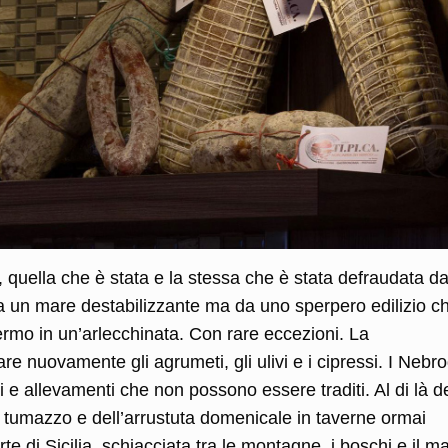
, quella che è stata e la stessa che è stata defraudata d
 da un mare destabilizzante ma da uno sperpero edilizio c
rmo in un’arlecchinata. Con rare eccezioni. La
 nuovamente gli agrumeti, gli ulivi e i cipressi. I Nebro
ni e allevamenti che non possono essere traditi. Al di là d
el tumazzo e dell’arrustuta domenicale in taverne ormai
e di Sicilia, schiacciata tra le montagne, i boschi e il m