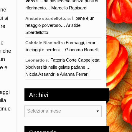
Vero
Una pasticceria senza punti di
su
riferimento… Marcello Rapisardi
one
i si
Il pane è un
Aristide sbardellotto
su
retaggio polveroso… Aristide
are
Sbardellotto
 e
Formaggi, errori,
Gabriele Nicolodi
su
linciaggi e perdoni… Giacomo Romelli
niche
 un
Fattoria Corte Cappelletta:
Leonardo
su
biodiversità nelle gelate padane …
re e
Nicola Assandri e Arianna Ferrari
maggi
Archivi
lla
inue
Archivi