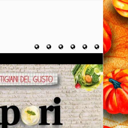
Home
Chi
Artigiani
Viaggi
Filosofia
Contatti
sono
del
del
del
gusto
gusto
gusto