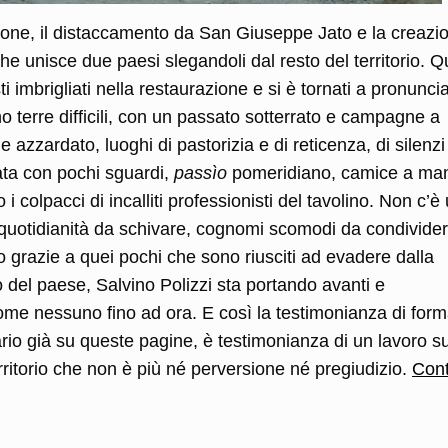
zione, il distaccamento da San Giuseppe Jato e la creazi
e unisce due paesi slegandoli dal resto del territorio. Qu
 imbrigliati nella restaurazione e si è tornati a pronunci
no terre difficili, con un passato sotterrato e campagne a
e azzardato, luoghi di pastorizia e di reticenza, di silenzi
olata con pochi sguardi,
passìo
pomeridiano, camice a ma
 i colpacci di incalliti professionisti del tavolino. Non c’è
 quotidianità da schivare, cognomi scomodi da condivide
lo grazie a quei pochi che sono riusciti ad evadere dalla
o del paese, Salvino Polizzi sta portando avanti e
ome nessuno fino ad ora. E così la testimonianza di for
ario già su queste pagine, è testimonianza di un lavoro su
ritorio che non è più né perversione né pregiudizio.
Cont
l
ondividi